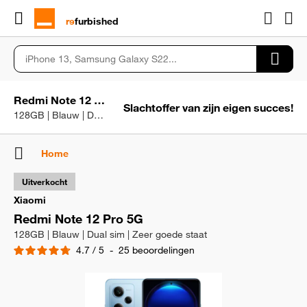
rɘ
furbished
Redmi Note 12 Pro 5G
Slachtoffer van zijn eigen succes!
128GB | Blauw | Dual sim | Zeer goede staat
Home
Uitverkocht
Xiaomi
Redmi Note 12 Pro 5G
128GB | Blauw | Dual sim | Zeer goede staat
4.7
/
5
-
25
beoordelingen