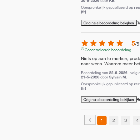
30-6-2026
door
F.B.
Oorspronkelijk gepubliceerd op
re
(fr)
Originele beoordeling bekijken
R
5
/
5
Gecontroleerde beoordeling
Niets op aan te merken, produ
naar wens. Waarom meer bet
Beoordeling van
22-6-2026
, volg 
21-5-2026
door
Sylvain M.
Oorspronkelijk gepubliceerd op
re
(fr)
Originele beoordeling bekijken
R
1
2
3
4