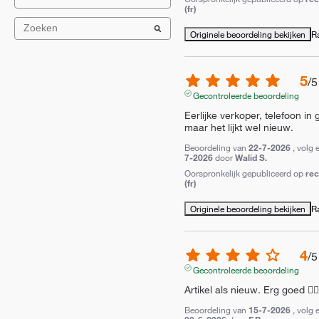
(fr)
Originele beoordeling bekijken
R
5
/
5
Gecontroleerde beoordeling
Eerlijke verkoper, telefoon in 
maar het lijkt wel nieuw.
Beoordeling van
22-7-2026
, volg 
7-2026
door
Walid S.
Oorspronkelijk gepubliceerd op
re
(fr)
Originele beoordeling bekijken
R
4
/
5
Gecontroleerde beoordeling
Artikel als nieuw. Erg goed 👍🏼
Beoordeling van
15-7-2026
, volg 