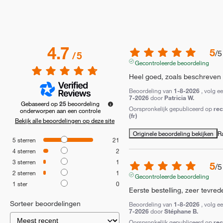
4.7
5
/
5
/
5
Gecontroleerde beoordeling
Heel goed, zoals beschreven
Beoordeling van
1-8-2026
, volg e
7-2026
door
Patricia W.
Gebaseerd op
25
beoordeling
Oorspronkelijk gepubliceerd op
re
onderworpen aan een controle
(fr)
Bekijk alle beoordelingen op deze site
Originele beoordeling bekijken
R
5
sterren
21
4
sterren
2
3
sterren
1
5
/
5
2
sterren
1
Gecontroleerde beoordeling
1
ster
0
Eerste bestelling, zeer tevred
Sorteer beoordelingen
Beoordeling van
1-8-2026
, volg e
7-2026
door
Stéphane B.
Oorspronkelijk gepubliceerd op
re