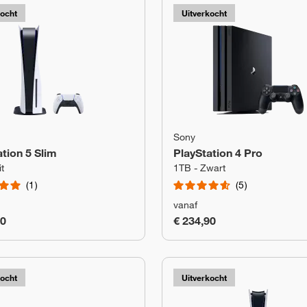
kocht
Uitverkocht
Sony
tion 5 Slim
PlayStation 4 Pro
t
1TB - Zwart
1
5
vanaf
90
€ 234,90
kocht
Uitverkocht