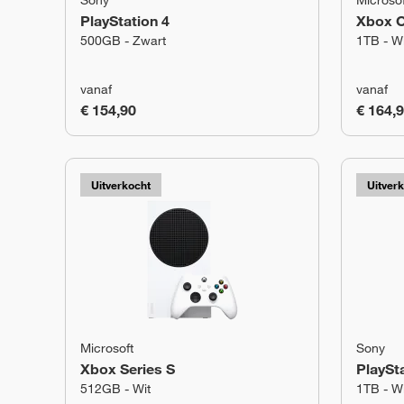
Sony
Microsof
PlayStation 4
Xbox On
500GB - Zwart
1TB - Wi
vanaf
vanaf
€ 154,90
€ 164,
Uitverkocht
Uitver
Microsoft
Sony
Xbox Series S
PlaySta
512GB - Wit
1TB - Wi