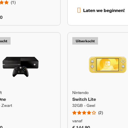
1
Laten we beginnen!
90
kocht
Uitverkocht
t
Nintendo
One
Switch Lite
 Zwart
32GB - Geel
2
vanaf
90
€ 144,90