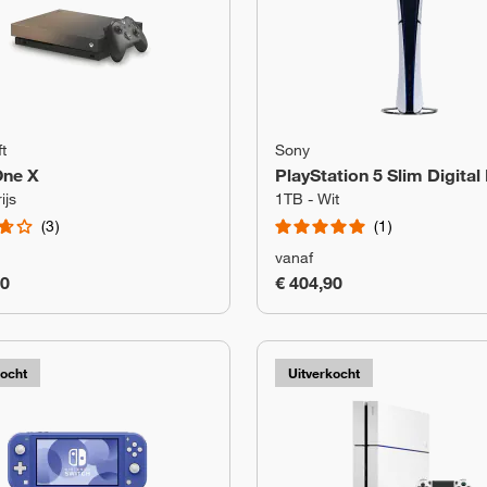
t
Sony
One X
PlayStation 5 Slim Digital
ijs
1TB - Wit
3
1
vanaf
90
€ 404,90
kocht
Uitverkocht