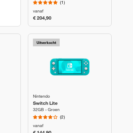
1
vanaf
€ 204,90
Uitverkocht
Nintendo
Switch Lite
32GB - Groen
2
vanaf
€ 144,90