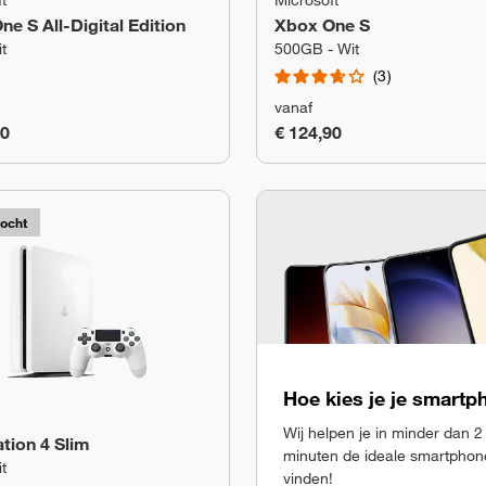
t
Microsoft
e S All-Digital Edition
Xbox One S
t
500GB - Wit
3
vanaf
90
€ 124,90
kocht
Hoe kies je je smart
Wij helpen je in minder dan 2
tion 4 Slim
minuten de ideale smartphon
t
vinden!