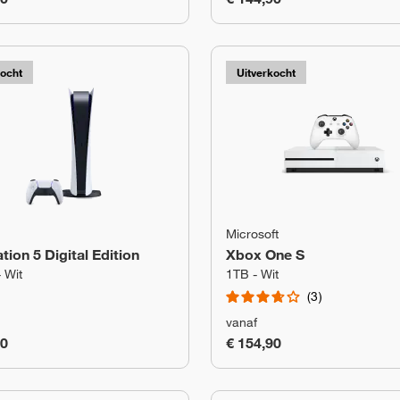
kocht
Uitverkocht
Microsoft
tion 5 Digital Edition
Xbox One S
 Wit
1TB - Wit
3
vanaf
90
€ 154,90