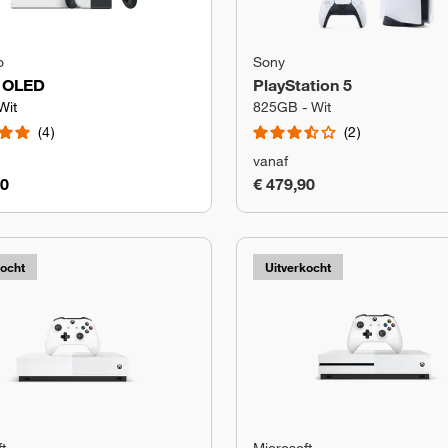
o
Sony
h OLED
PlayStation 5
Wit
825GB - Wit
4
2
vanaf
90
€ 479,90
kocht
Uitverkocht