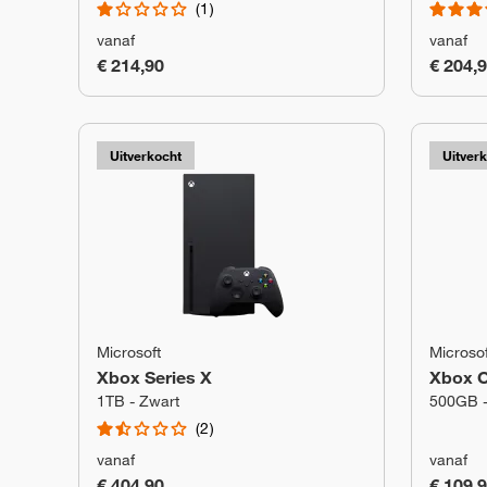
1
vanaf
vanaf
€ 214,90
€ 204,
Uitverkocht
Uitver
Microsoft
Microsof
Xbox Series X
Xbox 
1TB - Zwart
500GB -
2
vanaf
vanaf
€ 404,90
€ 109,