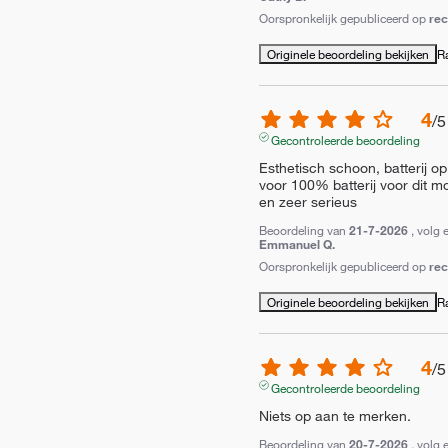
Oorspronkelijk gepubliceerd op
re
Originele beoordeling bekijken
R
4
/
5
Gecontroleerde beoordeling
Esthetisch schoon, batterij o
voor 100% batterij voor dit mo
en zeer serieus
Beoordeling van
21-7-2026
, volg 
Emmanuel Q.
Oorspronkelijk gepubliceerd op
re
Originele beoordeling bekijken
R
4
/
5
Gecontroleerde beoordeling
Niets op aan te merken.
Beoordeling van
20-7-2026
, volg 