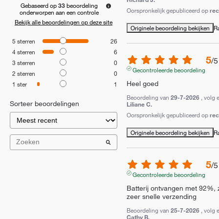
Gebaseerd op
33
beoordeling
Oorspronkelijk gepubliceerd op
re
onderworpen aan een controle
Bekijk alle beoordelingen op deze site
Originele beoordeling bekijken
R
5
sterren
26
4
sterren
6
5
/
5
3
sterren
0
Gecontroleerde beoordeling
2
sterren
0
Heel goed
1
ster
1
Beoordeling van
29-7-2026
, volg 
Sorteer beoordelingen
Liliane C.
Oorspronkelijk gepubliceerd op
re
Originele beoordeling bekijken
R
5
/
5
Gecontroleerde beoordeling
Batterij ontvangen met 92%, z
zeer snelle verzending
Beoordeling van
25-7-2026
, volg 
Cathy B.