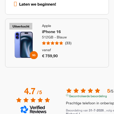
Laten we beginnen!
Apple
Uitverkocht
iPhone 16
512GB - Blauw
33
vanaf
€ 759,90
4.7
5
/
5
/
5
Gecontroleerde beoordeling
Prachtige telefoon in onberisp
Beoordeling van
31-7-2026
, volg 
Richard J.