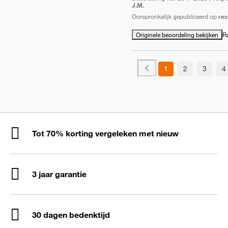
J.M.
Oorspronkelijk gepubliceerd op
re
Originele beoordeling bekijken
R
1
2
3
4
Tot 70% korting vergeleken met nieuw
3 jaar garantie
30 dagen bedenktijd