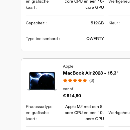
en grafische
core CPU en een 10-
Werkgeheug
kaart :
core GPU
Capaciteit :
512GB
Kleur :
Type toetsenbord :
QWERTY
Apple
MacBook Air 2023 - 15,3"
3
vanaf
€ 914,90
Processortype
Apple M2 met een 8-
en grafische
core CPU en een 10-
Werkgeheug
kaart :
core GPU