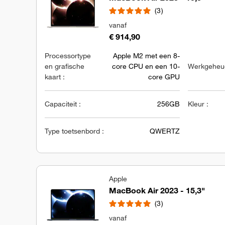
3
vanaf
€ 914,90
Processortype
Apple M2 met een 8-
en grafische
core CPU en een 10-
Werkgeheug
kaart :
core GPU
Capaciteit :
256GB
Kleur :
Type toetsenbord :
QWERTZ
Apple
MacBook Air 2023 - 15,3"
3
vanaf