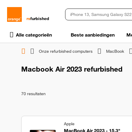
rɘ
furbished
Alle categorieën
Beste aanbiedingen
Me
Onze refurbished computers
MacBook
Macbook Air 2023 refurbished
70
resultaten
Apple
MacBook Air 2023 - 15,3"