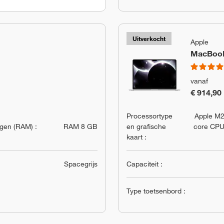
Uitverkocht
Apple
MacBook 
vanaf
€ 914,90
Processortype
Apple M2
en (RAM) :
RAM 8 GB
en grafische
core CPU
kaart :
Spacegrijs
Capaciteit :
Type toetsenbord :