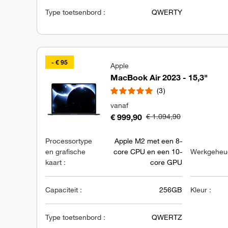
Type toetsenbord :
QWERTY
- € 95
Apple
MacBook Air 2023 - 15,3"
3
vanaf
€ 999,90
€ 1.094,90
Processortype
Apple M2 met een 8-
en grafische
core CPU en een 10-
Werkgeheug
kaart :
core GPU
Capaciteit :
256GB
Kleur :
Type toetsenbord :
QWERTZ