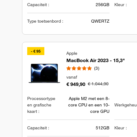
Capaciteit :
256GB
Kleur :
Type toetsenbord :
QWERTZ
- € 95
Apple
MacBook Air 2023 - 15,3"
3
vanaf
€ 949,90
€ 1.044,90
Processortype
Apple M2 met een 8-
en grafische
core CPU en een 10-
Werkgeheug
kaart :
core GPU
Capaciteit :
512GB
Kleur :