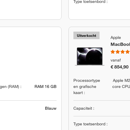
Type toetsenbord :
Uitverkocht
Apple
MacBook 
vanaf
€ 854,90
Processortype
Apple M2
en (RAM) :
RAM 16 GB
en grafische
core CPU
kaart :
Blauw
Capaciteit :
Type toetsenbord :