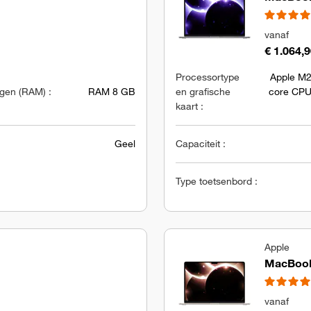
vanaf
€ 1.064,
Processortype
Apple M2
en (RAM) :
RAM 8 GB
en grafische
core CPU
kaart :
Geel
Capaciteit :
Type toetsenbord :
Apple
MacBook 
vanaf