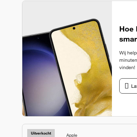
Hoe k
smar
Wij help
minuten
vinden!
La
Uitverkocht
Apple