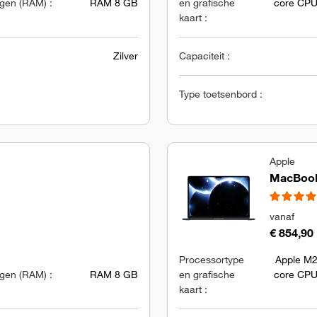
en (RAM) :
RAM 8 GB
en grafische
core CPU
kaart :
Zilver
Capaciteit :
Type toetsenbord :
Apple
MacBook 
vanaf
€ 854,90
Processortype
Apple M2
en (RAM) :
RAM 8 GB
en grafische
core CPU
kaart :