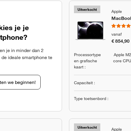
Uitverkocht
Apple
MacBook 
ies je je
vanaf
tphone?
€ 854,90
en je in minder dan 2
Processortype
Apple M2
 de ideale smartphone te
en grafische
core CPU
kaart :
ten we beginnen!
Capaciteit :
Type toetsenbord :
Uitverkocht
Apple