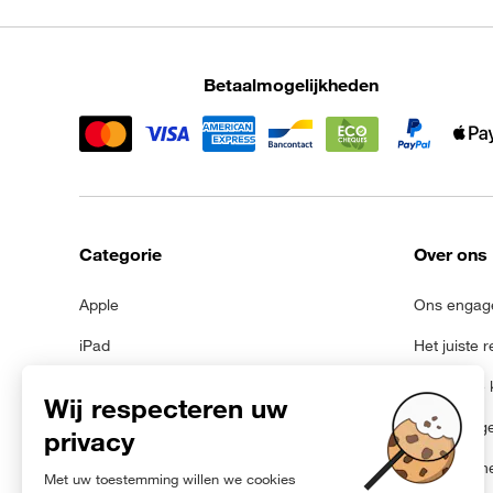
Betaalmogelijkheden
Categorie
Over ons
Apple
Ons engag
iPad
Het juiste 
Samsung
Juridische
Galaxy Tab
Persoonsg
Met nieuwe batterij
Cookiebeh