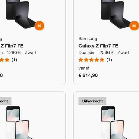
g
Samsung
Z Flip7 FE
Galaxy Z Flip7 FE
m - 128GB - Zwart
Dual sim - 256GB - Zwart
1
1
vanaf
90
€ 614,90
kocht
Uitverkocht