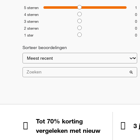
5
sterren
1
4
sterren
0
3
sterren
0
2
sterren
0
1
ster
0
Sorteer beoordelingen
Tot 70% korting
3 
vergeleken met nieuw