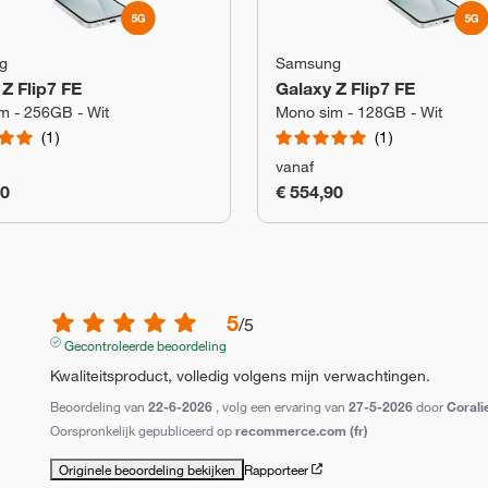
g
Samsung
Z Flip7 FE
Galaxy Z Flip7 FE
m - 256GB - Wit
Mono sim - 128GB - Wit
1
1
vanaf
90
€ 554,90
5
/
5
Gecontroleerde beoordeling
Kwaliteitsproduct, volledig volgens mijn verwachtingen.
Beoordeling van
22-6-2026
, volg een ervaring van
27-5-2026
door
Corali
Oorspronkelijk gepubliceerd op
recommerce.com (fr)
Originele beoordeling bekijken
Rapporteer