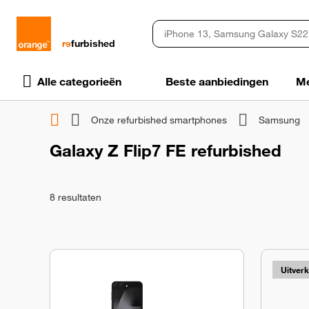
rɘ
furbished
Alle categorieën
Beste aanbiedingen
Me
Onze refurbished smartphones
Samsung
Galaxy Z Flip7 FE refurbished
8
resultaten
Uitver