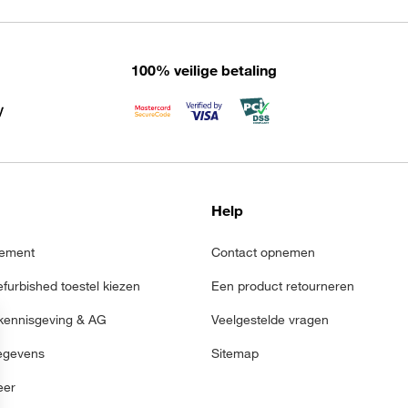
100% veilige betaling
Help
ement
Contact opnemen
refurbished toestel kiezen
Een product retourneren
 kennisgeving & AG
Veelgestelde vragen
egevens
Sitemap
eer