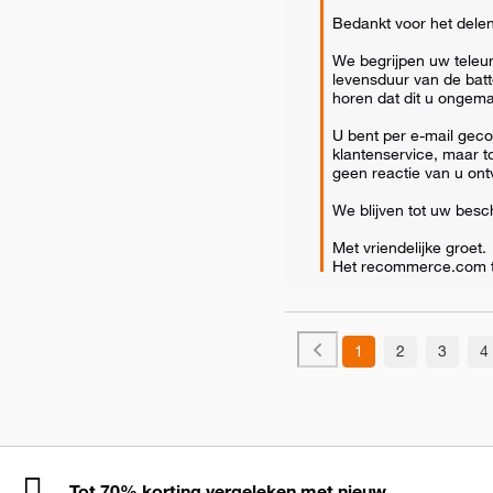
Bedankt voor het delen
We begrijpen uw teleurs
levensduur van de batter
horen dat dit u ongemak
U bent per e-mail geco
klantenservice, maar t
geen reactie van u ont
We blijven tot uw besch
Met vriendelijke groet.

Het recommerce.com 
1
2
3
4
Tot 70% korting vergeleken met nieuw