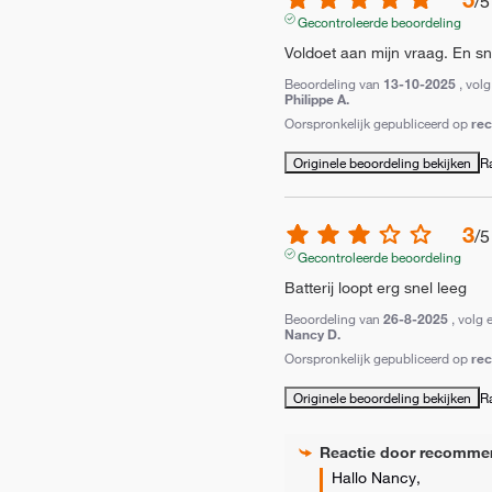
/
5
Gecontroleerde beoordeling
Voldoet aan mijn vraag. En sn
Beoordeling van
13-10-2025
, vol
Philippe A.
Oorspronkelijk gepubliceerd op
re
Originele beoordeling bekijken
R
3
/
5
Gecontroleerde beoordeling
Batterij loopt erg snel leeg
Beoordeling van
26-8-2025
, volg 
Nancy D.
Oorspronkelijk gepubliceerd op
re
Originele beoordeling bekijken
R
Reactie door
recomme
Hallo Nancy,
