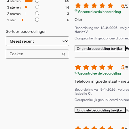
4
sterren
65
5
/
5
3
sterren
14
Gecontroleerde beoordeling
2
sterren
3
Oké
1
ster
6
Beoordeling van
18-2-2026
, volg 
Sorteer beoordelingen
Harlet V.
Oorspronkelijk gepubliceerd op
re
Originele beoordeling bekijken
R
5
/
5
Gecontroleerde beoordeling
Telefoon in goede staat - nie
Beoordeling van
9-1-2026
, volg e
Isabelle C.
Oorspronkelijk gepubliceerd op
re
Originele beoordeling bekijken
R
5