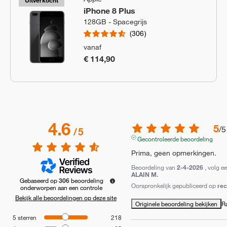
Uitverkocht
iPhone 8 Plus
128GB - Spacegrijs
306
vanaf
€ 114,90
4.6
5
/
5
/
5
Gecontroleerde beoordeling
Prima, geen opmerkingen.
Beoordeling van
2-4-2026
, volg e
ALAIN M.
Gebaseerd op
306
beoordeling
Oorspronkelijk gepubliceerd op
re
onderworpen aan een controle
Bekijk alle beoordelingen op deze site
Originele beoordeling bekijken
R
5
sterren
218