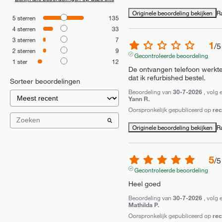
Originele beoordeling bekijken
R
5
sterren
135
4
sterren
33
3
sterren
7
1
/
5
2
sterren
9
Gecontroleerde beoordeling
1
ster
12
De ontvangen telefoon werkte n
dat ik refurbished bestel.
Sorteer beoordelingen
Beoordeling van
30-7-2026
, volg 
Yann R.
Oorspronkelijk gepubliceerd op
re
Originele beoordeling bekijken
R
5
/
5
Gecontroleerde beoordeling
Heel goed
Beoordeling van
30-7-2026
, volg 
Mathilda P.
Oorspronkelijk gepubliceerd op
re