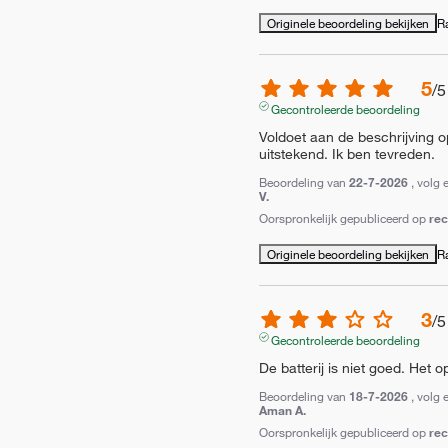
Originele beoordeling bekijken
R
5
/
5
Gecontroleerde beoordeling
Voldoet aan de beschrijving o
uitstekend. Ik ben tevreden.
Beoordeling van
22-7-2026
, volg 
V.
Oorspronkelijk gepubliceerd op
re
Originele beoordeling bekijken
R
3
/
5
Gecontroleerde beoordeling
De batterij is niet goed. Het
Beoordeling van
18-7-2026
, volg 
Aman A.
Oorspronkelijk gepubliceerd op
re