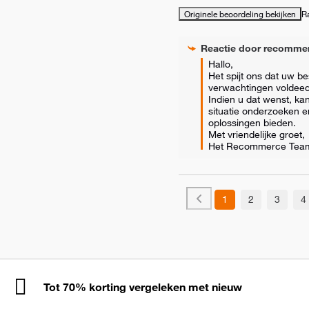
Originele beoordeling bekijken
R
Reactie door
recomme
Hallo, 

Het spijt ons dat uw bes
verwachtingen voldeed.
Indien u dat wenst, ka
situatie onderzoeken e
oplossingen bieden. 

Met vriendelijke groet,

Het Recommerce Tea
1
2
3
4
Tot 70% korting vergeleken met nieuw