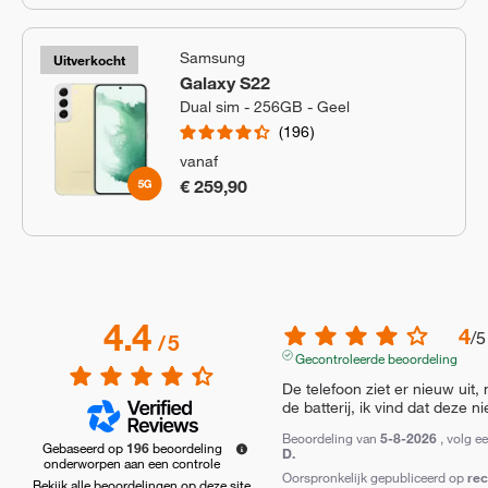
Samsung
Uitverkocht
Galaxy S22
Dual sim - 256GB - Geel
196
vanaf
€ 259,90
4.4
4
/
5
/
5
Gecontroleerde beoordeling
De telefoon ziet er nieuw uit, 
de batterij, ik vind dat deze n
Beoordeling van
5-8-2026
, volg e
Gebaseerd op
196
beoordeling
D.
onderworpen aan een controle
Oorspronkelijk gepubliceerd op
re
Bekijk alle beoordelingen op deze site