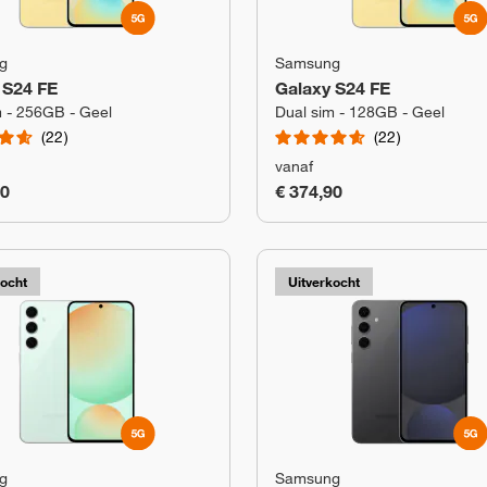
g
Samsung
 S24 FE
Galaxy S24 FE
m - 256GB - Geel
Dual sim - 128GB - Geel
22
22
vanaf
90
€ 374,90
kocht
Uitverkocht
g
Samsung