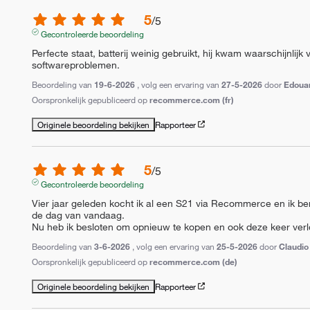
5
/
5
Gecontroleerde beoordeling
Perfecte staat, batterij weinig gebruikt, hij kwam waarschijnlij
softwareproblemen.
Beoordeling van
19-6-2026
, volg een ervaring van
27-5-2026
door
Edouar
Oorspronkelijk gepubliceerd op
recommerce.com (fr)
Originele beoordeling bekijken
Rapporteer
5
/
5
Gecontroleerde beoordeling
Vier jaar geleden kocht ik al een S21 via Recommerce en ik be
de dag van vandaag.

Nu heb ik besloten om opnieuw te kopen en ook deze keer verl
Beoordeling van
3-6-2026
, volg een ervaring van
25-5-2026
door
Claudio
Oorspronkelijk gepubliceerd op
recommerce.com (de)
Originele beoordeling bekijken
Rapporteer