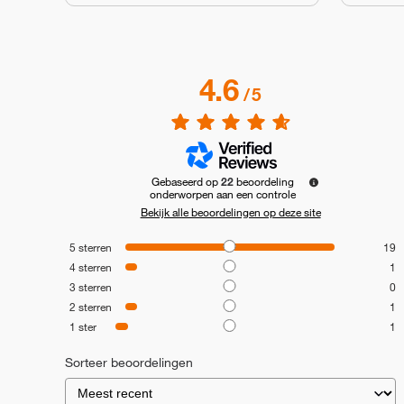
4.6
/
5
Gebaseerd op
22
beoordeling
onderworpen aan een controle
Bekijk alle beoordelingen op deze site
5
sterren
19
4
sterren
1
3
sterren
0
2
sterren
1
1
ster
1
Sorteer beoordelingen