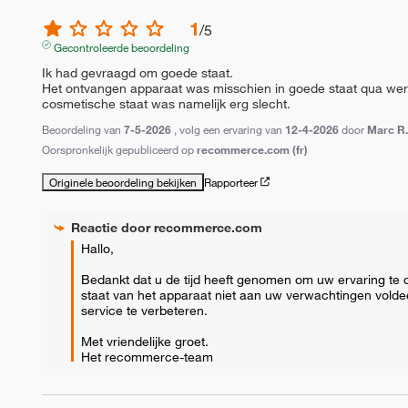
1
/
5
Gecontroleerde beoordeling
Ik had gevraagd om goede staat.

Het ontvangen apparaat was misschien in goede staat qua werkin
cosmetische staat was namelijk erg slecht.
Beoordeling van
7-5-2026
, volg een ervaring van
12-4-2026
door
Marc R
Oorspronkelijk gepubliceerd op
recommerce.com (fr)
Originele beoordeling bekijken
Rapporteer
Reactie door
recommerce.com
Hallo, 

Bedankt dat u de tijd heeft genomen om uw ervaring te d
staat van het apparaat niet aan uw verwachtingen volde
service te verbeteren. 

Met vriendelijke groet.

Het recommerce-team