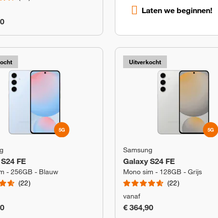
Laten we beginnen!
90
kocht
Uitverkocht
g
Samsung
 S24 FE
Galaxy S24 FE
m - 256GB - Blauw
Mono sim - 128GB - Grijs
22
22
vanaf
90
€ 364,90