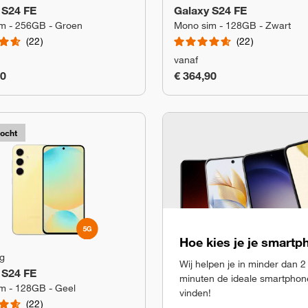
 S24 FE
Galaxy S24 FE
m - 256GB - Groen
Mono sim - 128GB - Zwart
22
22
vanaf
90
€ 364,90
kocht
Hoe kies je je smart
g
Wij helpen je in minder dan 2
 S24 FE
minuten de ideale smartphon
m - 128GB - Geel
vinden!
22