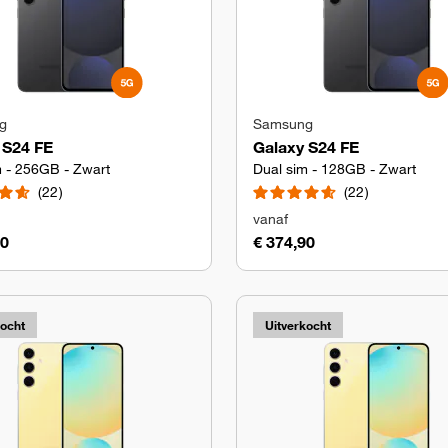
g
Samsung
 S24 FE
Galaxy S24 FE
m - 256GB - Zwart
Dual sim - 128GB - Zwart
22
22
vanaf
90
€ 374,90
kocht
Uitverkocht