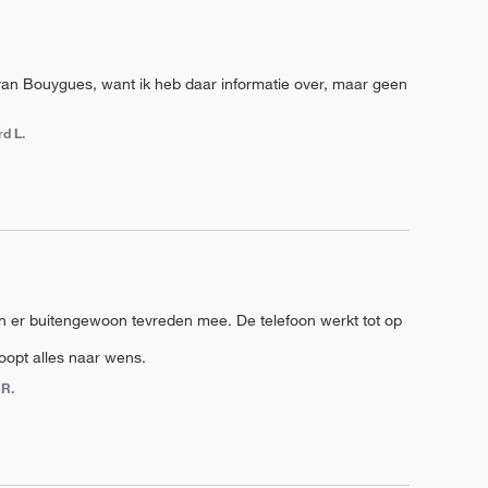
k van Bouygues, want ik heb daar informatie over, maar geen 
d L.
n er buitengewoon tevreden mee. De telefoon werkt tot op 
oopt alles naar wens.
 R.