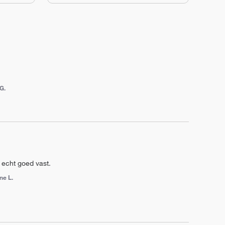
 G.
g echt goed vast.
ne L.