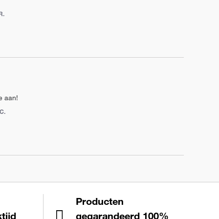
R.
te aan!
 C.
Producten
tijd
gegarandeerd 100%