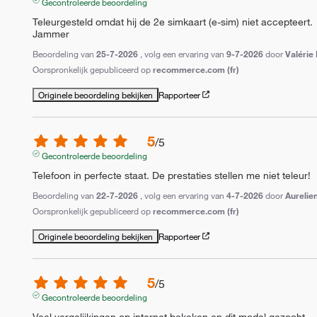
Gecontroleerde beoordeling
Teleurgesteld omdat hij de 2e simkaart (e-sim) niet accepteert.

Jammer
Beoordeling van
25-7-2026
, volg een ervaring van
9-7-2026
door
Valérie
Oorspronkelijk gepubliceerd op
recommerce.com (fr)
Originele beoordeling bekijken
Rapporteer
5
/
5
Gecontroleerde beoordeling
Telefoon in perfecte staat. De prestaties stellen me niet teleur!
Beoordeling van
22-7-2026
, volg een ervaring van
4-7-2026
door
Aurelien
Oorspronkelijk gepubliceerd op
recommerce.com (fr)
Originele beoordeling bekijken
Rapporteer
5
/
5
Gecontroleerde beoordeling
Veel vergelijkingen op internet bekeken en dit model gezocht.