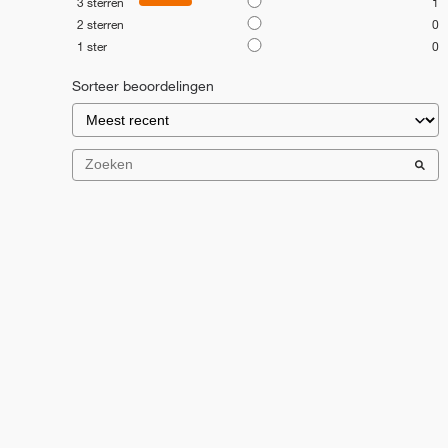
3
sterren
1
2
sterren
0
1
ster
0
Sorteer beoordelingen