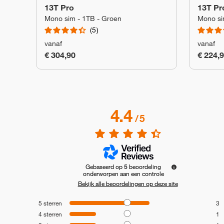
13T Pro
13T Pr
Mono sim - 1TB - Groen
Mono si
5
vanaf
vanaf
€ 304,90
€ 224,
4.4
/
5
Gebaseerd op
5
beoordeling
onderworpen aan een controle
Bekijk alle beoordelingen op deze site
5
sterren
3
4
sterren
1