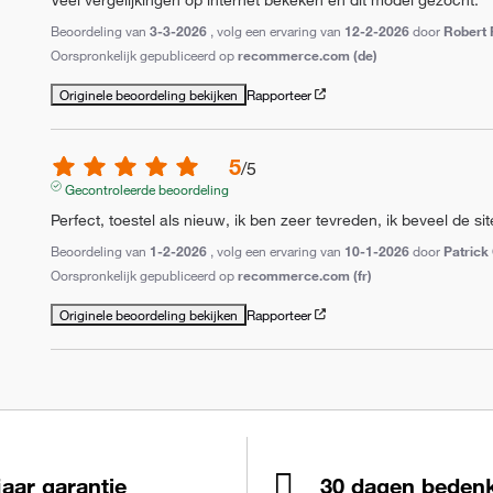
Beoordeling van
3-3-2026
, volg een ervaring van
12-2-2026
door
Robert 
Oorspronkelijk gepubliceerd op
recommerce.com (de)
Originele beoordeling bekijken
Rapporteer
5
/
5
Gecontroleerde beoordeling
Perfect, toestel als nieuw, ik ben zeer tevreden, ik beveel de si
Beoordeling van
1-2-2026
, volg een ervaring van
10-1-2026
door
Patrick
Oorspronkelijk gepubliceerd op
recommerce.com (fr)
Originele beoordeling bekijken
Rapporteer
jaar garantie
30 dagen bedenk