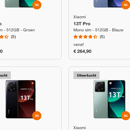
Xiaomi
o
13T Pro
m - 512GB - Groen
Mono sim - 512GB - Blauw
5
5
vanaf
90
€ 264,90
kocht
Uitverkocht
Xiaomi