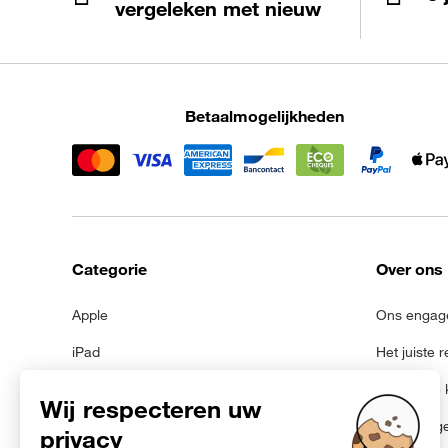
vergeleken met nieuw
Betaalmogelijkheden
Categorie
Over ons
Apple
Ons engag
iPad
Het juiste 
Samsung
Juridische
Galaxy Tab
Persoonsg