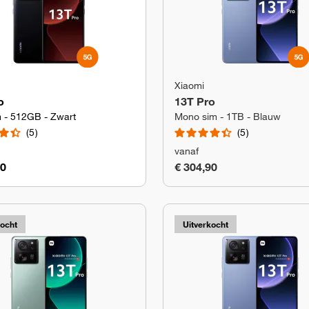
Xiaomi
o
13T Pro
m - 512GB - Zwart
Mono sim - 1TB - Blauw
5
5
vanaf
90
€ 304,90
kocht
Uitverkocht