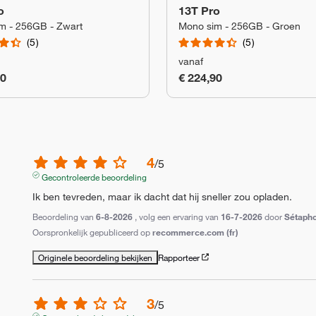
o
13T Pro
m - 256GB - Zwart
Mono sim - 256GB - Groen
5
5
vanaf
90
€ 224,90
4
/
5
Gecontroleerde beoordeling
Ik ben tevreden, maar ik dacht dat hij sneller zou opladen.
Beoordeling van
6-8-2026
, volg een ervaring van
16-7-2026
door
Sétapho
Oorspronkelijk gepubliceerd op
recommerce.com (fr)
Originele beoordeling bekijken
Rapporteer
3
/
5