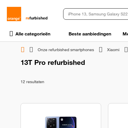
rɘ
furbished
Alle categorieën
Beste aanbiedingen
Me
Onze refurbished smartphones
Xiaomi
13T Pro refurbished
12
resultaten