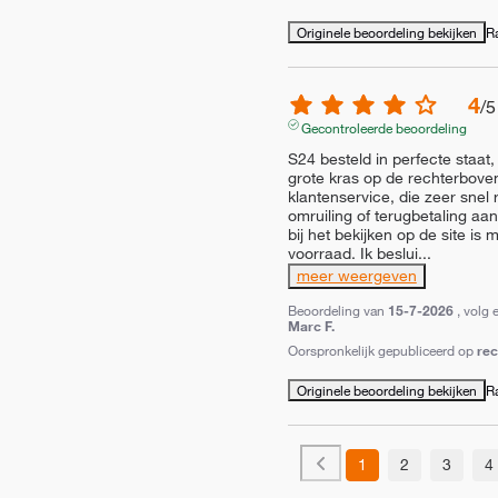
Originele beoordeling bekijken
R
4
/
5
Gecontroleerde beoordeling
S24 besteld in perfecte staat,
grote kras op de rechterboven
klantenservice, die zeer snel 
omruiling of terugbetaling aa
bij het bekijken op de site is 
voorraad. Ik beslui
...
meer weergeven
Beoordeling van
15-7-2026
, volg 
Marc F.
Oorspronkelijk gepubliceerd op
re
Originele beoordeling bekijken
R
1
2
3
4