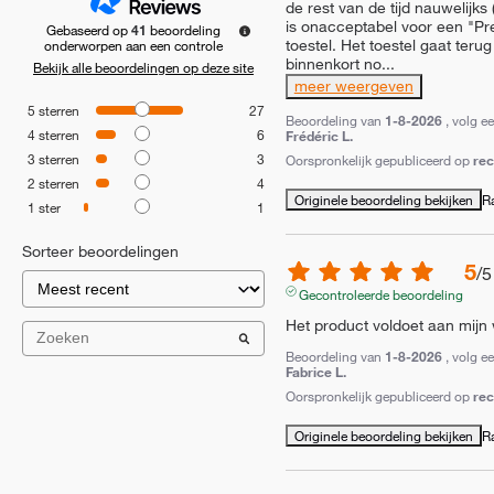
de rest van de tijd nauwelijks (v
is onacceptabel voor een "P
Gebaseerd op
41
beoordeling
toestel. Het toestel gaat terug
onderworpen aan een controle
binnenkort no
...
Bekijk alle beoordelingen op deze site
meer weergeven
5
sterren
27
Beoordeling van
1-8-2026
, volg e
4
sterren
6
Frédéric L.
3
sterren
3
Oorspronkelijk gepubliceerd op
re
2
sterren
4
Originele beoordeling bekijken
R
1
ster
1
Sorteer beoordelingen
5
/
5
Gecontroleerde beoordeling
Het product voldoet aan mijn
Beoordeling van
1-8-2026
, volg e
Fabrice L.
Oorspronkelijk gepubliceerd op
re
Originele beoordeling bekijken
R