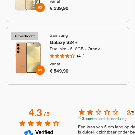
vanaf
€ 539,90
Samsung
Uitverkocht
Galaxy S24+
Dual sim - 512GB - Oranje
41
vanaf
€ 549,90
4.3
2
/
5
/
5
Gecontroleerde beoordeling
Een kras van 5 cm lang op de
is duidelijk zichtbaar onder b