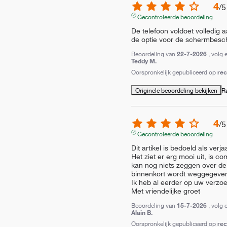
4
/
5
Gecontroleerde beoordeling
De telefoon voldoet volledig 
de optie voor de schermbesche
Beoordeling van
22-7-2026
, volg 
Teddy M.
Oorspronkelijk gepubliceerd op
re
Originele beoordeling bekijken
R
4
/
5
Gecontroleerde beoordeling
Dit artikel is bedoeld als ve
Het ziet er erg mooi uit, is co
kan nog niets zeggen over de
binnenkort wordt weggegeven
Ik heb al eerder op uw verzoe
Met vriendelijke groet
Beoordeling van
15-7-2026
, volg 
Alain B.
Oorspronkelijk gepubliceerd op
re