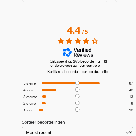
4.4
/
5
Gebaseerd op
265
beoordeling
onderworpen aan een controle
Bekijk alle beoordelingen op deze site
5
sterren
187
4
sterren
43
3
sterren
13
2
sterren
9
1
ster
13
Sorteer beoordelingen