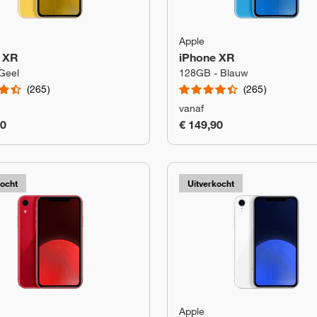
Apple
 XR
iPhone XR
Geel
128GB - Blauw
265
265
vanaf
90
€ 149,90
kocht
Uitverkocht
Apple