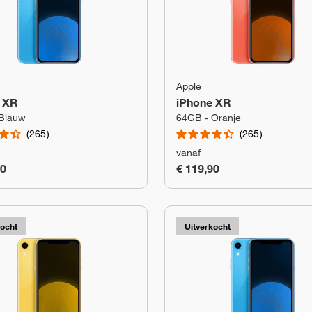
Apple
 XR
iPhone XR
Blauw
64GB - Oranje
265
265
vanaf
90
€ 119,90
kocht
Uitverkocht