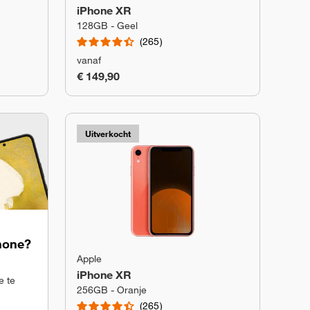
iPhone XR
128GB - Geel
265
vanaf
€ 149,90
Uitverkocht
phone?
Apple
iPhone XR
e te
256GB - Oranje
265