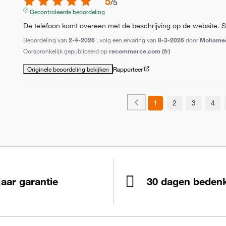
5
/
5
Gecontroleerde beoordeling
De telefoon komt overeen met de beschrijving op de website. Sn
Beoordeling van
2-4-2026
, volg een ervaring van
8-3-2026
door
Mohame
Oorspronkelijk gepubliceerd op
recommerce.com (fr)
Originele beoordeling bekijken
Rapporteer
1
2
3
4
jaar garantie
30 dagen bedenk