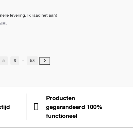
elle levering. Ik raad het aan!
d M.
5
6
53
Producten
tijd
gegarandeerd 100%
functioneel