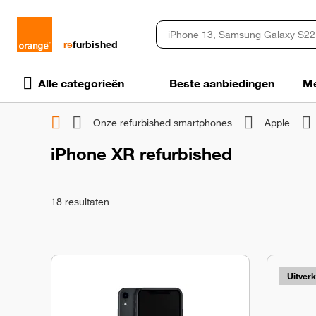
rɘ
furbished
Alle categorieën
Beste aanbiedingen
Me
Onze refurbished smartphones
Apple
iPhone XR refurbished
18
resultaten
Uitver