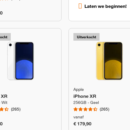
Laten we beginnen!
90
kocht
Uitverkocht
Apple
 XR
iPhone XR
 Wit
256GB - Geel
265
265
vanaf
90
€ 179,90