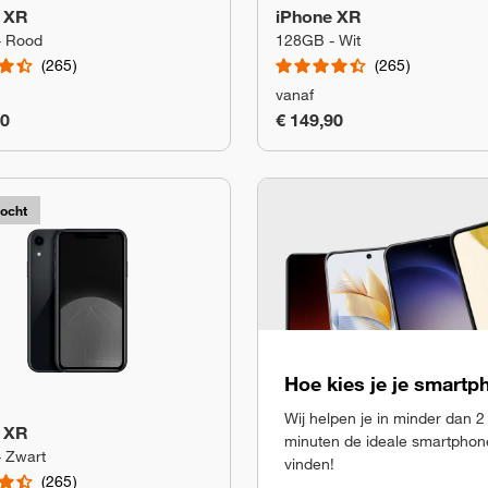
 XR
iPhone XR
- Rood
128GB - Wit
265
265
vanaf
90
€ 149,90
kocht
Hoe kies je je smart
Wij helpen je in minder dan 2
 XR
minuten de ideale smartphon
 Zwart
vinden!
265