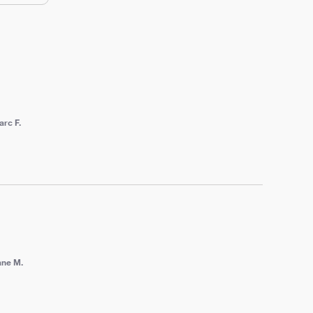
rc F.
ane M.