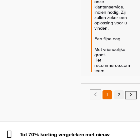
onze 
klantenservice, 
indien nodig. Zij 
zullen zeker een 
oplossing voor u 
vinden.

Een fijne dag.

Met vriendelijke 
groet.

Het 
recommerce.com 
team
1
2
Tot 70% korting vergeleken met nieuw