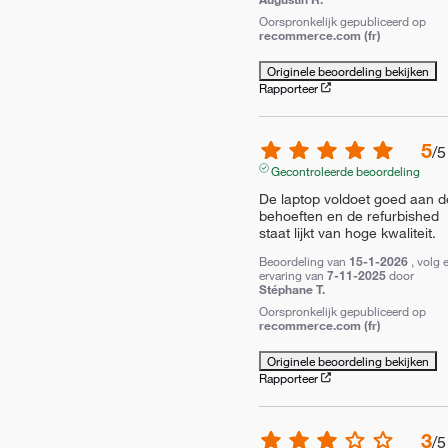
Oorspronkelijk gepubliceerd op
recommerce.com (fr)
Originele beoordeling bekijken
Rapporteer
5
/
5
Gecontroleerde beoordeling
De laptop voldoet goed aan de
behoeften en de refurbished 
staat lijkt van hoge kwaliteit.
Beoordeling van
15-1-2026
, volg 
ervaring van
7-11-2025
door
Stéphane T.
Oorspronkelijk gepubliceerd op
recommerce.com (fr)
Originele beoordeling bekijken
Rapporteer
3
/
5