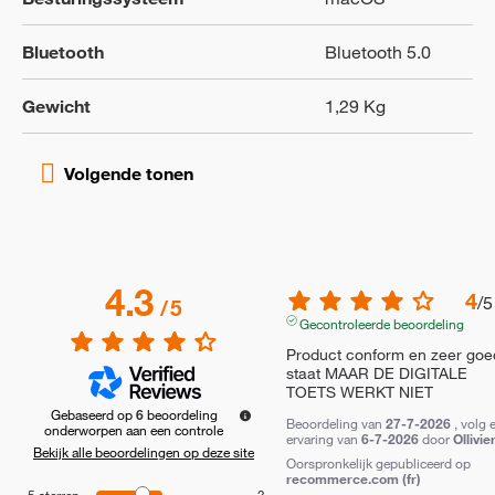
Bluetooth
Bluetooth 5.0
Gewicht
1,29 Kg
4.3
4
/
5
/
5
Gecontroleerde beoordeling
Product conform en zeer goe
staat MAAR DE DIGITALE 
TOETS WERKT NIET
Gebaseerd op
6
beoordeling
Beoordeling van
27-7-2026
, volg 
onderworpen aan een controle
ervaring van
6-7-2026
door
Ollivie
Bekijk alle beoordelingen op deze site
Oorspronkelijk gepubliceerd op
recommerce.com (fr)
5
sterren
3