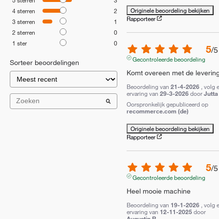
Originele beoordeling bekijken
4
sterren
2
Rapporteer
3
sterren
1
2
sterren
0
1
ster
0
5
/
5
Gecontroleerde beoordeling
Sorteer beoordelingen
Komt overeen met de leverin
Beoordeling van
21-4-2026
, volg 
ervaring van
29-3-2026
door
Jutta
Oorspronkelijk gepubliceerd op
recommerce.com (de)
Originele beoordeling bekijken
Rapporteer
5
/
5
Gecontroleerde beoordeling
Heel mooie machine
Beoordeling van
19-1-2026
, volg 
ervaring van
12-11-2025
door
Augustin R.