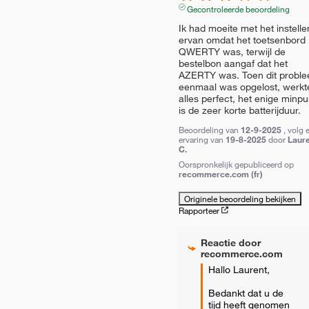
Gecontroleerde beoordeling
Ik had moeite met het instellen
ervan omdat het toetsenbord 
QWERTY was, terwijl de 
bestelbon aangaf dat het 
AZERTY was. Toen dit proble
eenmaal was opgelost, werkte
alles perfect, het enige minpun
is de zeer korte batterijduur.
Beoordeling van
12-9-2025
, volg 
ervaring van
19-8-2025
door
Laur
C.
Oorspronkelijk gepubliceerd op
recommerce.com (fr)
Originele beoordeling bekijken
Rapporteer
Reactie door
recommerce.com
Hallo Laurent,

Bedankt dat u de 
tijd heeft genomen 