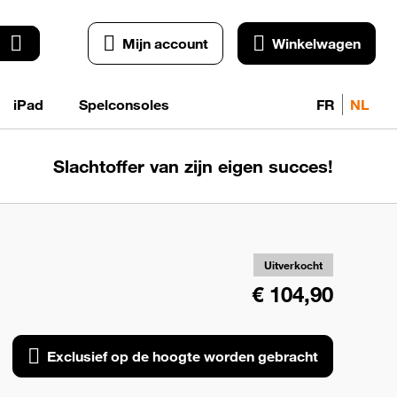
Mijn account
Winkelwagen
iPad
Spelconsoles
FR
NL
Slachtoffer van zijn eigen succes!
Exc
o
ho
wo
Uitverkocht
geb
€ 104,90
Exclusief op de hoogte worden gebracht