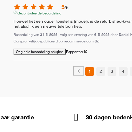
5
/
5
Gecontroleerde beoordeling
Hoewel het een ouder toestel is (model), is de refurbished-kwalit
net alsof ik een nieuwe telefoon heb.
Beoordeling van
31-5-2025
, volg een ervaring van
6-5-2025
door
Daniel 
Oorspronkelijk gepubliceerd op
recommerce.com (fr)
Originele beoordeling bekijken
Rapporteer
1
2
3
4
jaar garantie
30 dagen bedenk