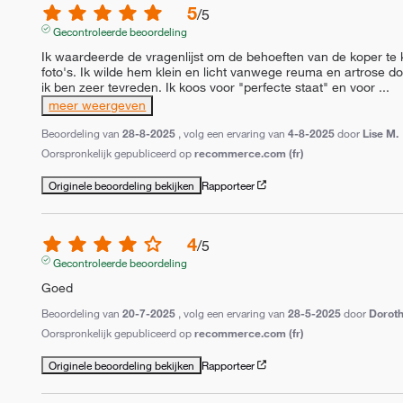
5
/
5
Gecontroleerde beoordeling
Ik waardeerde de vragenlijst om de behoeften van de koper te k
foto's. Ik wilde hem klein en licht vanwege reuma en artrose d
ik ben zeer tevreden. Ik koos voor "perfecte staat" en voor 
...
meer weergeven
Beoordeling van
28-8-2025
, volg een ervaring van
4-8-2025
door
Lise M.
Oorspronkelijk gepubliceerd op
recommerce.com (fr)
Originele beoordeling bekijken
Rapporteer
4
/
5
Gecontroleerde beoordeling
Goed
Beoordeling van
20-7-2025
, volg een ervaring van
28-5-2025
door
Doroth
Oorspronkelijk gepubliceerd op
recommerce.com (fr)
Originele beoordeling bekijken
Rapporteer