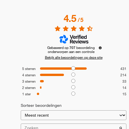
4.5
/
5
Gebaseerd op
707
beoordeling
onderworpen aan een controle
Bekijk alle beoordelingen op deze site
5
sterren
431
4
sterren
214
3
sterren
33
2
sterren
14
1
ster
15
Sorteer beoordelingen