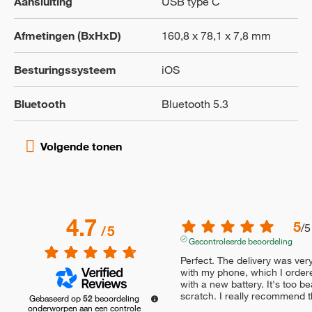
Aansluiting
USB type C
Afmetingen (BxHxD)
160,8 x 78,1 x 7,8 mm
Besturingssysteem
iOS
Bluetooth
Bluetooth 5.3
4.7
5
/
5
/
5
Gecontroleerde beoordeling
Perfect. The delivery was very 
with my phone, which I ordere
with a new battery. It's too be
scratch. I really recommend th
Gebaseerd op
52
beoordeling
onderworpen aan een controle