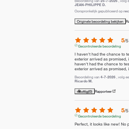
Beoordeling van
25-7-2026
, volg 
JEAN-PHILIPPE D.
Oorspronkelijk gepubliceerd op
re
Originele beoordeling bekijken
R
5
/
5
Gecontroleerde beoordeling
I haven't had the chance to tes
exterior arrived as promised, i
haven't had the chance to test 
exterior arrived as promised, 
Beoordeling van
4-7-2026
, volg e
Ricardo M.
Nuttig
(0)
Rapporteer
5
/
5
Gecontroleerde beoordeling
Perfect, it looks like new! No 