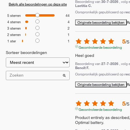
Beoordeling van
30-7-2026
, volg 
Bekijk alle beoordelingen op deze site
Laetitia C.
Oorspronkelijk gepubliceerd op
re
5
sterren
44
4
sterren
4
Originele beoordeling bekijken
R
3
sterren
2
2
sterren
1
5
1
ster
1
/
5
Gecontroleerde beoordeling
Sorteer beoordelingen
Heel goed
Beoordeling van
27-7-2026
, volg 
Benoît F.
Oorspronkelijk gepubliceerd op
re
Originele beoordeling bekijken
R
5
/
5
Gecontroleerde beoordeling
Product entirely as described,
Optimal battery.