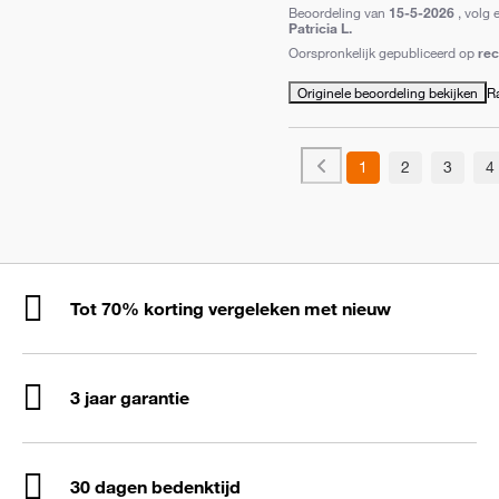
Beoordeling van
15-5-2026
, volg 
Patricia L.
Oorspronkelijk gepubliceerd op
re
Originele beoordeling bekijken
R
1
2
3
4
Tot 70% korting vergeleken met nieuw
3 jaar garantie
30 dagen bedenktijd