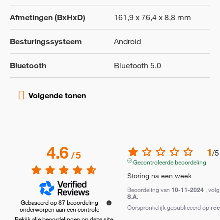
Afmetingen (BxHxD)
161,9 x 76,4 x 8,8 mm
Besturingssysteem
Android
Bluetooth
Bluetooth 5.0
4.6
1
/
5
/
5
Gecontroleerde beoordeling
Storing na een week
Beoordeling van
10-11-2024
, vol
S.A.
Gebaseerd op
87
beoordeling
Oorspronkelijk gepubliceerd op
re
onderworpen aan een controle
Bekijk alle beoordelingen op deze site