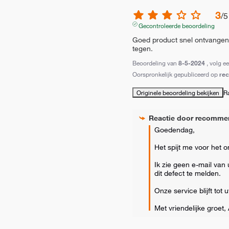
3
/
5
Gecontroleerde beoordeling
Goed product snel ontvangen, 
tegen.
Beoordeling van
8-5-2024
, volg e
Oorspronkelijk gepubliceerd op
re
Originele beoordeling bekijken
R
Reactie door
recomme
Goedendag,

Het spijt me voor het 
Ik zie geen e-mail van 
dit defect te melden.

Onze service blijft tot 
Met vriendelijke groet,