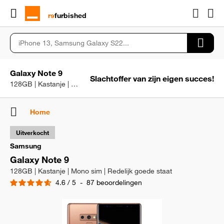
rɘ
furbished
Galaxy Note 9
Slachtoffer van zijn eigen succes!
128GB | Kastanje | Mono sim | Redelijk goede staat
Home
Uitverkocht
Samsung
Galaxy Note 9
128GB | Kastanje | Mono sim | Redelijk goede staat
4.6
/
5
-
87
beoordelingen