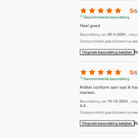
5
/
5
Gecontroleerde beoordeling
Heel goed
Beoordeling van
20-4-2024
, volg 
Oorspronkelijk gepubliceerd op
re
Originele beoordeling bekijken
R
5
/
5
Gecontroleerde beoordeling
Artikel conform aan wat ik had
merken.
Beoordeling van
19-12-2023
, vol
A.A.
Oorspronkelijk gepubliceerd op
re
Originele beoordeling bekijken
R