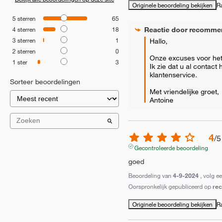
Originele beoordeling bekijken
R
5
sterren
65
Reactie door
recomme
4
sterren
18
3
sterren
1
Hallo,

2
sterren
0
Onze excuses voor het
1
ster
3
Ik zie dat u al contact 
klantenservice.

Sorteer beoordelingen
Met vriendelijke groet,

Antoine
4
/
5
Gecontroleerde beoordeling
goed
Beoordeling van
4-9-2024
, volg e
Oorspronkelijk gepubliceerd op
re
Originele beoordeling bekijken
R