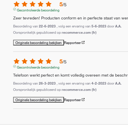
5
/
5
Gecontroleerde beoordeling
Zeer tevreden! Producten conform en in perfecte staat van werk
Beoordeling van
22-6-2023
, volg een ervaring van
5-6-2023
door
A.A.
Oorspronkelijk gepubliceerd op
recommerce.com (fr)
Originele beoordeling bekijken
Rapporteer
5
/
5
Gecontroleerde beoordeling
Telefoon werkt perfect en komt volledig overeen met de beschrij
Beoordeling van
26-3-2023
, volg een ervaring van
4-2-2023
door
A.A.
Oorspronkelijk gepubliceerd op
recommerce.com (fr)
Originele beoordeling bekijken
Rapporteer