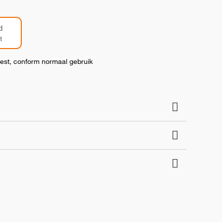
d
t
test, conform normaal gebruik