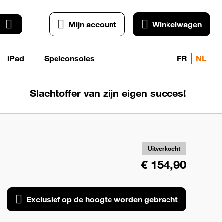
Mijn account
Winkelwagen
iPad
Spelconsoles
FR
NL
Slachtoffer van zijn eigen succes!
Exc
o
ho
wo
Uitverkocht
geb
€ 154,90
Exclusief op de hoogte worden gebracht