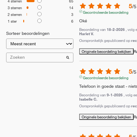
4
sterren
65
5
/
5
3
sterren
14
Gecontroleerde beoordeling
2
sterren
3
Oké
1
ster
6
Beoordeling van
18-2-2026
, volg 
Sorteer beoordelingen
Harlet V.
Oorspronkelijk gepubliceerd op
re
Originele beoordeling bekijken
R
5
/
5
Gecontroleerde beoordeling
Telefoon in goede staat - nie
Beoordeling van
9-1-2026
, volg e
Isabelle C.
Oorspronkelijk gepubliceerd op
re
Originele beoordeling bekijken
R
5