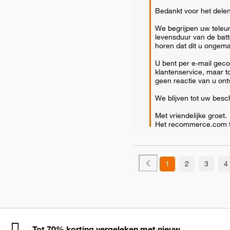
Bedankt voor het delen
We begrijpen uw teleurs
levensduur van de batter
horen dat dit u ongemak
U bent per e-mail geco
klantenservice, maar t
geen reactie van u ont
We blijven tot uw besch
Met vriendelijke groet.

Het recommerce.com 
1
2
3
4
Tot 70% korting vergeleken met nieuw