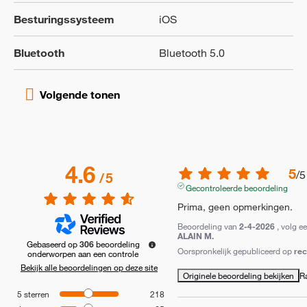
Besturingssysteem
iOS
Bluetooth
Bluetooth 5.0
4.6
5
/
5
/
5
Gecontroleerde beoordeling
Prima, geen opmerkingen.
Beoordeling van
2-4-2026
, volg e
ALAIN M.
Gebaseerd op
306
beoordeling
Oorspronkelijk gepubliceerd op
re
onderworpen aan een controle
Bekijk alle beoordelingen op deze site
Originele beoordeling bekijken
R
5
sterren
218