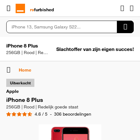
rɘ
furbished
iPhone 8 Plus
Slachtoffer van zijn eigen succes!
256GB | Rood | Redelijk goede staat
Home
Uitverkocht
Apple
iPhone 8 Plus
256GB | Rood | Redelijk goede staat
4.6
/
5
-
306
beoordelingen