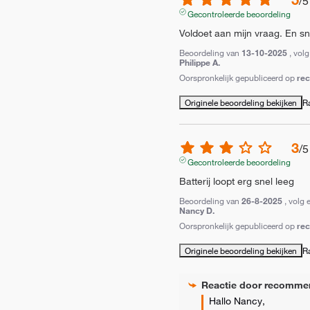
/
5
Gecontroleerde beoordeling
Voldoet aan mijn vraag. En sn
Beoordeling van
13-10-2025
, vol
Philippe A.
Oorspronkelijk gepubliceerd op
re
Originele beoordeling bekijken
R
3
/
5
Gecontroleerde beoordeling
Batterij loopt erg snel leeg
Beoordeling van
26-8-2025
, volg 
Nancy D.
Oorspronkelijk gepubliceerd op
re
Originele beoordeling bekijken
R
Reactie door
recomme
Hallo Nancy,
