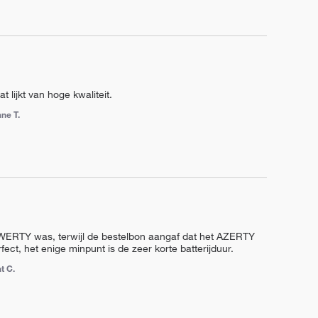
 lijkt van hoge kwaliteit.
ne T.
QWERTY was, terwijl de bestelbon aangaf dat het AZERTY 
ct, het enige minpunt is de zeer korte batterijduur.
t C.