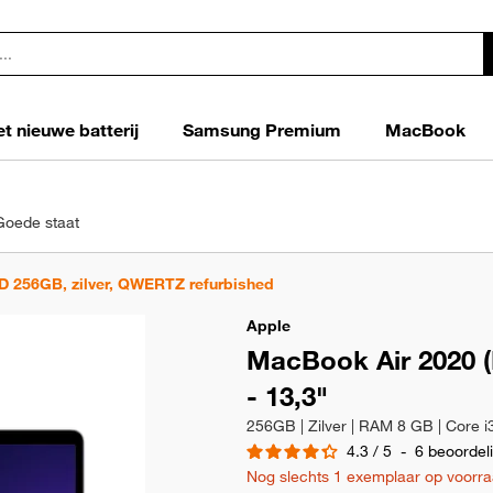
t nieuwe batterij
Samsung Premium
MacBook
Goede staat
D 256GB, zilver, QWERTZ refurbished
Apple
MacBook Air 2020 (I
- 13,3"
4.3
/
5
-
6
beoordel
Nog slechts 1 exemplaar op voorra