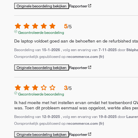
Originele beoordeling bekijken
Rapporteer
5
/
5
Gecontroleerde beoordeling
De laptop voldoet goed aan de behoeften en de refurbished staat
Beoordeling van
15-1-2026
, volg een ervaring van
7-11-2025
door
Stépha
Oorspronkelijk gepubliceerd op
recommerce.com (fr)
Originele beoordeling bekijken
Rapporteer
3
/
5
Gecontroleerde beoordeling
Ik had moeite met het instellen ervan omdat het toetsenbord 
was. Toen dit probleem eenmaal was opgelost, werkte alles perfe
Beoordeling van
12-9-2025
, volg een ervaring van
19-8-2025
door
Lauren
Oorspronkelijk gepubliceerd op
recommerce.com (fr)
Originele beoordeling bekijken
Rapporteer