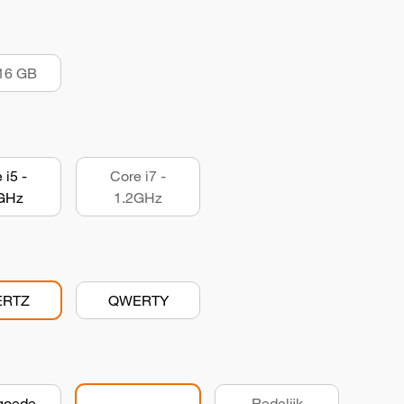
16 GB
 i5 -
Core i7 -
GHz
1.2GHz
RTZ
QWERTY
goede
Redelijk