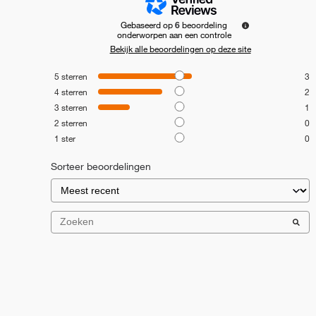
Gebaseerd op
6
beoordeling
onderworpen aan een controle
Bekijk alle beoordelingen op deze site
5
sterren
3
4
sterren
2
3
sterren
1
2
sterren
0
1
ster
0
Sorteer beoordelingen