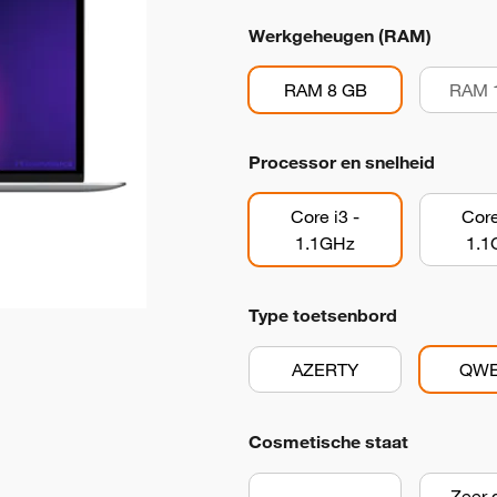
Werkgeheugen (RAM)
RAM 8 GB
RAM 
Processor en snelheid
Core i3 -
Core
1.1GHz
1.1
Type toetsenbord
AZERTY
QWE
Cosmetische staat
Zeer 