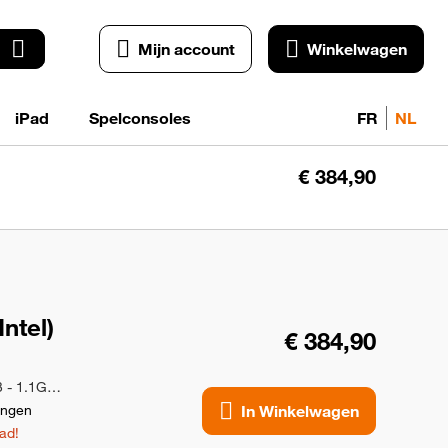
Mijn account
Winkelwagen
iPad
Spelconsoles
FR
NL
€ 384,90
Win
ntel)
€ 384,90
256GB | Zilver | RAM 8 GB | Core i3 - 1.1GHz | QWERTZ | Goede staat
ingen
In Winkelwagen
ad!