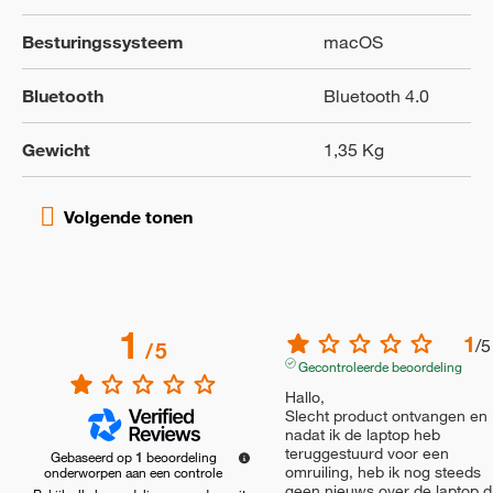
Besturingssysteem
macOS
Bluetooth
Bluetooth 4.0
Gewicht
1,35 Kg
1
1
/
5
/
5
Gecontroleerde beoordeling
Hallo, 

Slecht product ontvangen en 
nadat ik de laptop heb 
teruggestuurd voor een 
Gebaseerd op
1
beoordeling
omruiling, heb ik nog steeds 
onderworpen aan een controle
geen nieuws over de laptop di