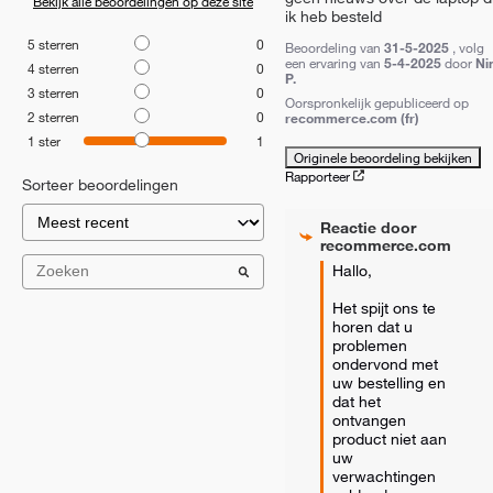
Bekijk alle beoordelingen op deze site
ik heb besteld
5
sterren
0
Beoordeling van
31-5-2025
, volg
een ervaring van
5-4-2025
door
Ni
4
sterren
0
P.
3
sterren
0
Oorspronkelijk gepubliceerd op
2
sterren
0
recommerce.com (fr)
1
ster
1
Originele beoordeling bekijken
Rapporteer
Sorteer beoordelingen
Reactie door
recommerce.com
Hallo,

Het spijt ons te 
horen dat u 
problemen 
ondervond met 
uw bestelling en 
dat het 
ontvangen 
product niet aan 
uw 
verwachtingen 