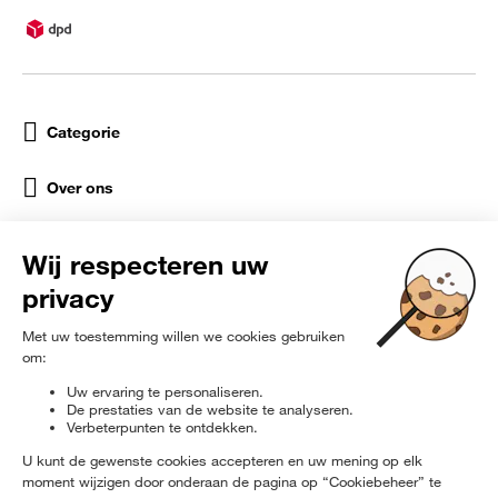
Categorie
Over ons
Help
Sociale netwerken
rɘ
furbished