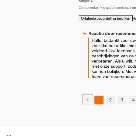
Sibylle C.
Oorspronkelijk gepubliceerd op
re
Originele beoordeling bekijken
R
Reactie door
recomme
Hallo, bedankt voor uw 
zeer dat het artikel ni
voldeed. Uw feedback 
beschrijvingen van de s
verbeteren. Als u wilt,
met onze support, zod
kunnen bekijken. Met vr
team van recommerce
1
2
3
4