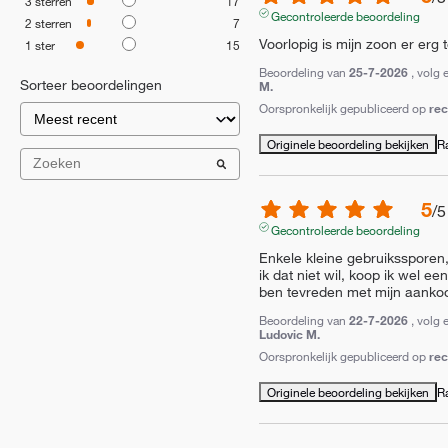
3
sterren
17
Gecontroleerde beoordeling
2
sterren
7
Voorlopig is mijn zoon er erg
1
ster
15
Beoordeling van
25-7-2026
, volg 
Sorteer beoordelingen
M.
Oorspronkelijk gepubliceerd op
re
Originele beoordeling bekijken
R
5
/
5
Gecontroleerde beoordeling
Enkele kleine gebruikssporen,
ik dat niet wil, koop ik wel ee
ben tevreden met mijn aanko
Beoordeling van
22-7-2026
, volg 
Ludovic M.
Oorspronkelijk gepubliceerd op
re
Originele beoordeling bekijken
R