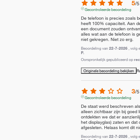
5
/
5
Gecontroleerde beoordeling
De telefoon is precies zoals b
heeft 100% capaciteit. Aan de
een document zouden ontvang
alles wat aan de telefoon is g
niet gekregen. Niet zo erg.
Beoordeling van
22-7-2026
, volg 
P.
Oorspronkelijk gepubliceerd op
re
Originele beoordeling bekijken
R
3
/
5
Gecontroleerde beoordeling
De staat werd beschreven als 
alleen zichtbaar zijn bij goed l
ontdekten we dat er aanzienlij
het displayglas) zaten en dat 
afgesleten. Helaas komt dit n
Beoordeling van
22-7-2026
, volg 