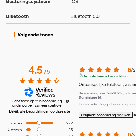
Besturingssysteem
iOS
Bluetooth
Bluetooth 5.0
4.5
5
/
5
/
5
Gecontroleerde beoordeling
Onberispelijke telefoon, als n
Beoordeling van
7-8-2026
, volg e
Dominique M.
Gebaseerd op
296
beoordeling
Oorspronkelijk gepubliceerd op
re
onderworpen aan een controle
Bekijk alle beoordelingen op deze site
Originele beoordeling bekijken
R
5
sterren
222
4
sterren
35
5
/
5