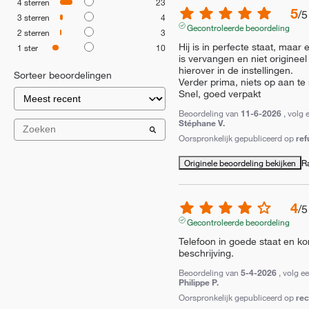
4
sterren
23
5
/
5
3
sterren
4
Gecontroleerde beoordeling
2
sterren
3
Hij is in perfecte staat, maar
1
ster
10
is vervangen en niet origineel 
hierover in de instellingen.

Sorteer beoordelingen
Verder prima, niets op aan te
Snel, goed verpakt
Beoordeling van
11-6-2026
, volg 
Stéphane V.
Oorspronkelijk gepubliceerd op
ref
Originele beoordeling bekijken
R
4
/
5
Gecontroleerde beoordeling
Telefoon in goede staat en ko
beschrijving.
Beoordeling van
5-4-2026
, volg e
Philippe P.
Oorspronkelijk gepubliceerd op
re