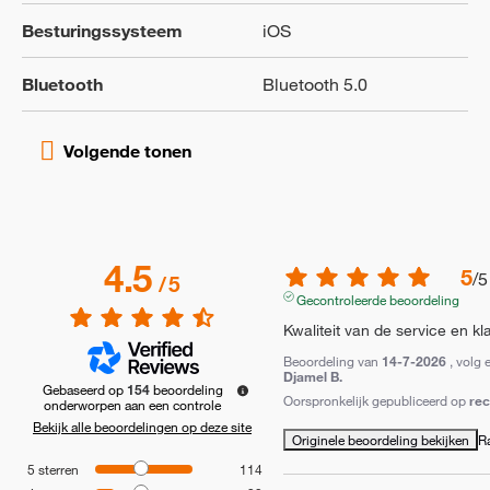
Besturingssysteem
iOS
Bluetooth
Bluetooth 5.0
4.5
5
/
5
/
5
Gecontroleerde beoordeling
Kwaliteit van de service en k
Beoordeling van
14-7-2026
, volg 
Djamel B.
Gebaseerd op
154
beoordeling
Oorspronkelijk gepubliceerd op
re
onderworpen aan een controle
Bekijk alle beoordelingen op deze site
Originele beoordeling bekijken
R
5
sterren
114