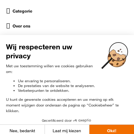
Categorie
Over ons
Help
Sociale netwerken
rɘ
furbished
Exclusief op de hoogte worden gebracht
© 2024 Orange Refurbished - Alle rechten voorbehouden.