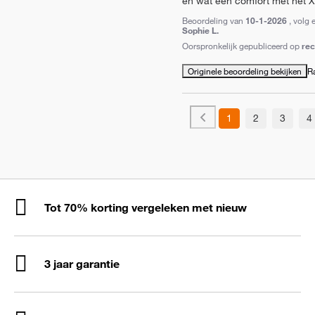
en wat een comfort met het X
Beoordeling van
10-1-2026
, volg 
Sophie L.
Oorspronkelijk gepubliceerd op
re
Originele beoordeling bekijken
R
1
2
3
4
Tot 70% korting vergeleken met nieuw
3 jaar garantie