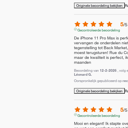
Originele beoordeling bekijken
R
5
/
5
Gecontroleerde beoordeling
De iPhone 11 Pro Max is perfe
vervangen de onderdelen niet
tegenstelling tot Back Market,
moest terugsturen! Rue du Co
maar de kwaliteit is perfect, i
maanden
Beoordeling van
12-2-2026
, volg 
Léonard G.
Oorspronkelijk gepubliceerd op
re
Originele beoordeling bekijken
R
5
/
5
Gecontroleerde beoordeling
Mooi en elegant! Ik stapte ov