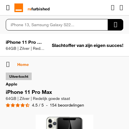
rɘ
furbished
iPhone 11 Pro Max
Slachtoffer van zijn eigen succes!
64GB | Zilver | Redelijk goede staat
Home
Uitverkocht
Apple
iPhone 11 Pro Max
64GB | Zilver | Redelijk goede staat
4.5
/
5
-
154
beoordelingen