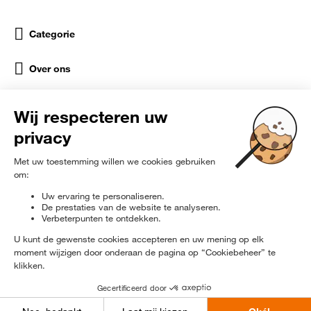
Categorie
Over ons
Help
Sociale netwerken
rɘ
furbished
Exclusief op de hoogte worden gebracht
© 2024 Orange Refurbished - Alle rechten voorbehouden.