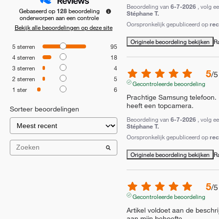
Beoordeling van
6-7-2026
, volg e
Gebaseerd op
128
beoordeling
Stéphane T.
onderworpen aan een controle
Oorspronkelijk gepubliceerd op
re
Bekijk alle beoordelingen op deze site
Originele beoordeling bekijken
R
5
sterren
95
4
sterren
18
3
sterren
4
5
/
5
2
sterren
5
Gecontroleerde beoordeling
1
ster
6
Prachtige Samsung telefoon. 
heeft een topcamera.
Sorteer beoordelingen
Beoordeling van
6-7-2026
, volg e
Stéphane T.
Oorspronkelijk gepubliceerd op
re
Originele beoordeling bekijken
R
5
/
5
Gecontroleerde beoordeling
Artikel voldoet aan de beschrij
aan mijn behoefte