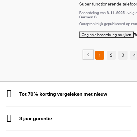
Super functionerende telefoon.
Beoordeling van
8-11-2025
, volg 
Carmen S.
Oorspronkelijk gepubliceerd op
re
Originele beoordeling bekijken
R
1
2
3
4
Tot 70% korting vergeleken met nieuw
3 jaar garantie