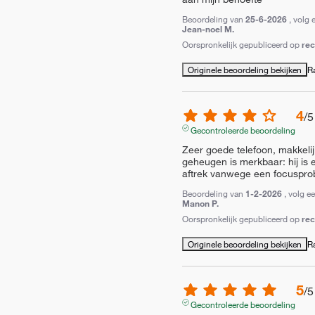
Beoordeling van
25-6-2026
, volg 
Jean-noel M.
Oorspronkelijk gepubliceerd op
re
Originele beoordeling bekijken
R
4
/
5
Gecontroleerde beoordeling
Zeer goede telefoon, makkeli
geheugen is merkbaar: hij is e
aftrek vanwege een focuspr
Beoordeling van
1-2-2026
, volg e
Manon P.
Oorspronkelijk gepubliceerd op
re
Originele beoordeling bekijken
R
5
/
5
Gecontroleerde beoordeling