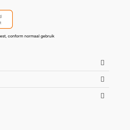
d
t
test, conform normaal gebruik