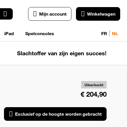
Mijn account
Winkelwagen
iPad
Spelconsoles
FR
NL
Slachtoffer van zijn eigen succes!
Exc
o
ho
wo
Uitverkocht
geb
€ 204,90
Exclusief op de hoogte worden gebracht