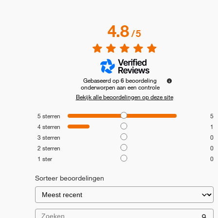
4.8
/
5
Gebaseerd op
6
beoordeling
onderworpen aan een controle
Bekijk alle beoordelingen op deze site
5
sterren
5
4
sterren
1
3
sterren
0
2
sterren
0
1
ster
0
Sorteer beoordelingen