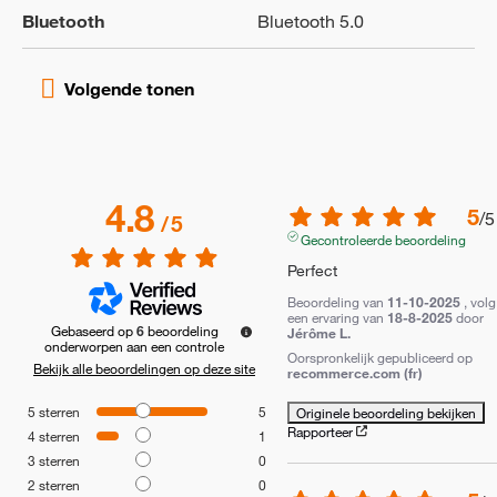
Bluetooth
Bluetooth 5.0
4.8
5
/
5
/
5
Gecontroleerde beoordeling
Perfect
Beoordeling van
11-10-2025
, volg
een ervaring van
18-8-2025
door
Gebaseerd op
6
beoordeling
Jérôme L.
onderworpen aan een controle
Oorspronkelijk gepubliceerd op
Bekijk alle beoordelingen op deze site
recommerce.com (fr)
5
sterren
5
Originele beoordeling bekijken
Rapporteer
4
sterren
1
3
sterren
0
2
sterren
0