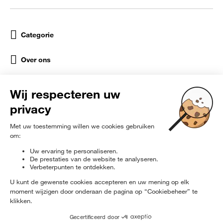
Categorie
Over ons
Help
Sociale netwerken
rɘ
furbished
Exclusief op de hoogte worden gebracht