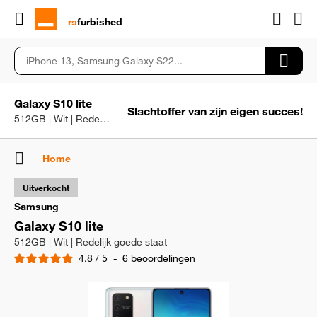
rɘ
furbished
Galaxy S10 lite
Slachtoffer van zijn eigen succes!
512GB | Wit | Redelijk goede staat
Home
Uitverkocht
Samsung
Galaxy S10 lite
512GB | Wit | Redelijk goede staat
4.8
/
5
-
6
beoordelingen