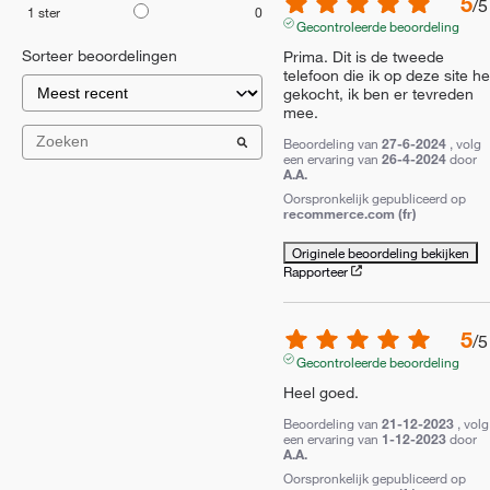
5
/
5
1
ster
0
Gecontroleerde beoordeling
Sorteer beoordelingen
Prima. Dit is de tweede 
telefoon die ik op deze site he
gekocht, ik ben er tevreden 
mee.
Beoordeling van
27-6-2024
, volg
een ervaring van
26-4-2024
door
A.A.
Oorspronkelijk gepubliceerd op
recommerce.com (fr)
Originele beoordeling bekijken
Rapporteer
5
/
5
Gecontroleerde beoordeling
Heel goed.
Beoordeling van
21-12-2023
, volg
een ervaring van
1-12-2023
door
A.A.
Oorspronkelijk gepubliceerd op