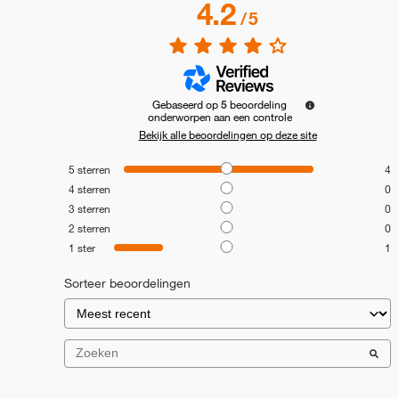
4.2
/
5
Gebaseerd op
5
beoordeling
onderworpen aan een controle
Bekijk alle beoordelingen op deze site
5
sterren
4
4
sterren
0
3
sterren
0
2
sterren
0
1
ster
1
Sorteer beoordelingen