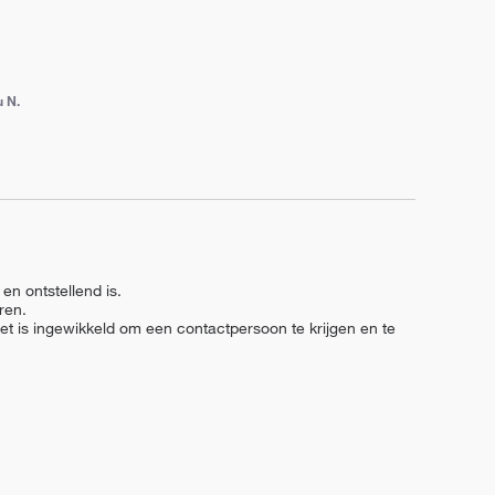
u N.
n ontstellend is.

en.

et is ingewikkeld om een contactpersoon te krijgen en te 