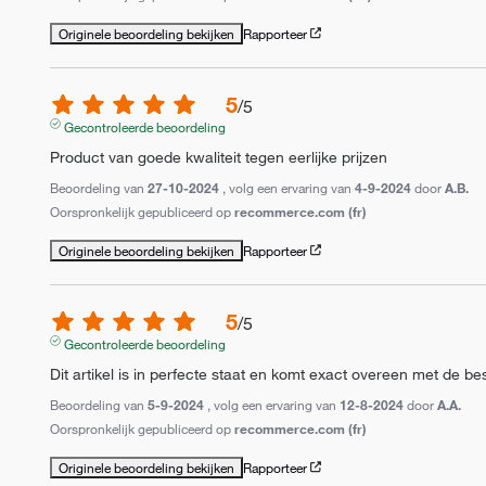
Originele beoordeling bekijken
Rapporteer
5
/
5
Gecontroleerde beoordeling
Product van goede kwaliteit tegen eerlijke prijzen
Beoordeling van
27-10-2024
, volg een ervaring van
4-9-2024
door
A.B.
Oorspronkelijk gepubliceerd op
recommerce.com (fr)
Originele beoordeling bekijken
Rapporteer
5
/
5
Gecontroleerde beoordeling
Dit artikel is in perfecte staat en komt exact overeen met de bes
Beoordeling van
5-9-2024
, volg een ervaring van
12-8-2024
door
A.A.
Oorspronkelijk gepubliceerd op
recommerce.com (fr)
Originele beoordeling bekijken
Rapporteer