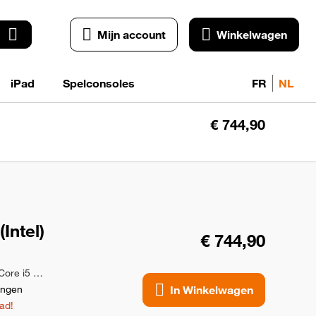
Mijn account
Winkelwagen
iPad
Spelconsoles
FR
NL
€ 744,90
Win
Intel)
€ 744,90
512GB | Spacegrijs | RAM 16 GB | Core i5 - 2.0GHz | QWERTY | Goede staat
ingen
In Winkelwagen
ad!