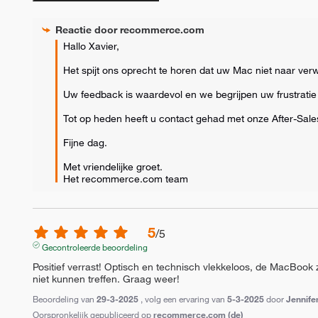
Reactie door
recommerce.com
Hallo Xavier, 

Het spijt ons oprecht te horen dat uw Mac niet naar verw
Uw feedback is waardevol en we begrijpen uw frustratie o
Tot op heden heeft u contact gehad met onze After-Sales 
Fijne dag.

Met vriendelijke groet.

Het recommerce.com team
5
/
5
Gecontroleerde beoordeling
Positief verrast! Optisch en technisch vlekkeloos, de MacBook zi
niet kunnen treffen. Graag weer!
Beoordeling van
29-3-2025
, volg een ervaring van
5-3-2025
door
Jennife
Oorspronkelijk gepubliceerd op
recommerce.com (de)