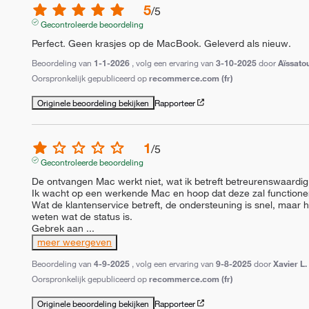
5
/
5
Gecontroleerde beoordeling
Perfect. Geen krasjes op de MacBook. Geleverd als nieuw.
Beoordeling van
1-1-2026
, volg een ervaring van
3-10-2025
door
Aïssato
Oorspronkelijk gepubliceerd op
recommerce.com (fr)
Originele beoordeling bekijken
Rapporteer
1
/
5
Gecontroleerde beoordeling
De ontvangen Mac werkt niet, wat ik betreft betreurenswaardig e
Ik wacht op een werkende Mac en hoop dat deze zal functioner
Wat de klantenservice betreft, de ondersteuning is snel, maar h
weten wat de status is.

Gebrek aan 
...
meer weergeven
Beoordeling van
4-9-2025
, volg een ervaring van
9-8-2025
door
Xavier L.
Oorspronkelijk gepubliceerd op
recommerce.com (fr)
Originele beoordeling bekijken
Rapporteer