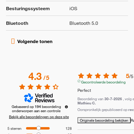
Besturingssysteem
iOS
Bluetooth
Bluetooth 5.0
4.3
5
/
5
/
5
Gecontroleerde beoordeling
Perfect
Beoordeling van
30-7-2026
, volg 
Mathieu C.
Gebaseerd op
194
beoordeling
Oorspronkelijk gepubliceerd op
re
onderworpen aan een controle
Bekijk alle beoordelingen op deze site
Originele beoordeling bekijken
R
5
sterren
128