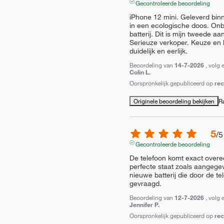
Gecontroleerde beoordeling
iPhone 12 mini. Geleverd bin
in een ecologische doos. Onbe
batterij. Dit is mijn tweede 
Serieuze verkoper. Keuze en 
duidelijk en eerlijk.
Beoordeling van
14-7-2026
, volg 
Colin L.
Oorspronkelijk gepubliceerd op
re
Originele beoordeling bekijken
R
5
/
5
Gecontroleerde beoordeling
De telefoon komt exact overee
perfecte staat zoals aangegev
nieuwe batterij die door de te
gevraagd.
Beoordeling van
12-7-2026
, volg 
Jennifer P.
Oorspronkelijk gepubliceerd op
re