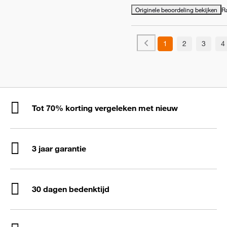
Originele beoordeling bekijken
R
1
2
3
4
Tot 70% korting vergeleken met nieuw
3 jaar garantie
30 dagen bedenktijd