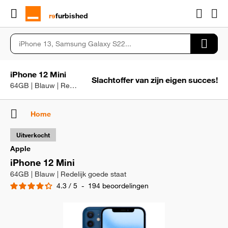
rɘ
furbished
iPhone 12 Mini
Slachtoffer van zijn eigen succes!
64GB | Blauw | Redelijk goede staat
Home
Uitverkocht
Apple
iPhone 12 Mini
64GB | Blauw | Redelijk goede staat
4.3
/
5
-
194
beoordelingen