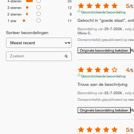
4
sterren
35
5
/
5
3
sterren
12
Gecontroleerde beoordeling
2
sterren
8
Gekocht in "goede staat", onb
1
ster
11
Beoordeling van
29-7-2026
, volg 
Sorteer beoordelingen
Olivia C.
Oorspronkelijk gepubliceerd op
re
Originele beoordeling bekijken
R
4
/
5
Gecontroleerde beoordeling
Trouw aan de beschrijving
Beoordeling van
22-7-2026
, volg 
Oorspronkelijk gepubliceerd op
re
Originele beoordeling bekijken
R
5
/
5