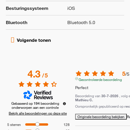
Besturingssysteem
iOS
Bluetooth
Bluetooth 5.0
4.3
5
/
5
/
5
Gecontroleerde beoordeling
Perfect
Beoordeling van
30-7-2026
, volg 
Mathieu C.
Gebaseerd op
194
beoordeling
Oorspronkelijk gepubliceerd op
re
onderworpen aan een controle
Bekijk alle beoordelingen op deze site
Originele beoordeling bekijken
R
5
sterren
128