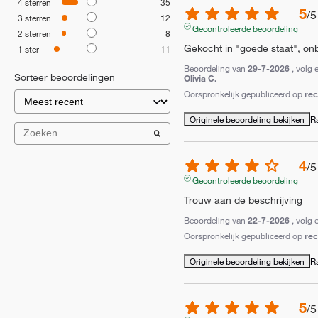
4
sterren
35
5
/
5
3
sterren
12
Gecontroleerde beoordeling
2
sterren
8
Gekocht in "goede staat", onb
1
ster
11
Beoordeling van
29-7-2026
, volg 
Sorteer beoordelingen
Olivia C.
Oorspronkelijk gepubliceerd op
re
Originele beoordeling bekijken
R
4
/
5
Gecontroleerde beoordeling
Trouw aan de beschrijving
Beoordeling van
22-7-2026
, volg 
Oorspronkelijk gepubliceerd op
re
Originele beoordeling bekijken
R
5
/
5