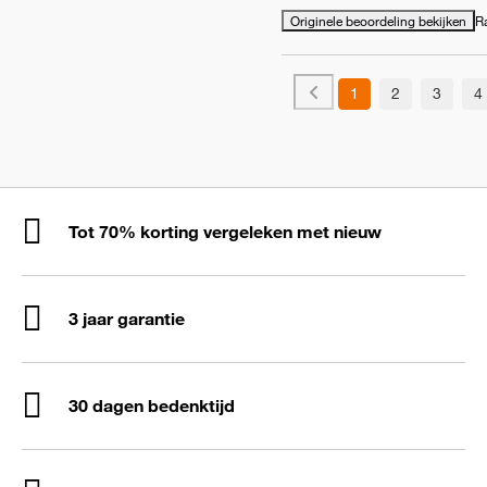
Originele beoordeling bekijken
R
1
2
3
4
Tot 70% korting vergeleken met nieuw
3 jaar garantie
30 dagen bedenktijd