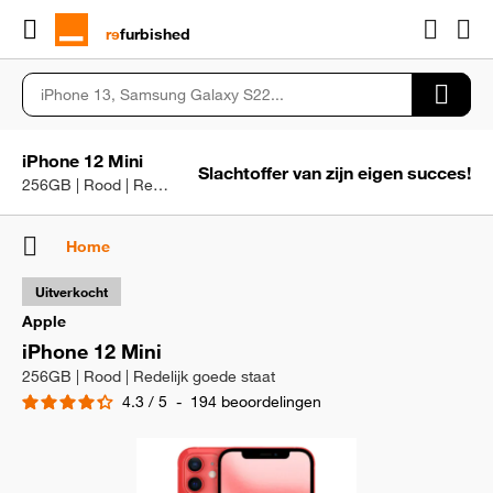
rɘ
furbished
iPhone 12 Mini
Slachtoffer van zijn eigen succes!
256GB | Rood | Redelijk goede staat
Home
Uitverkocht
Apple
iPhone 12 Mini
256GB | Rood | Redelijk goede staat
4.3
/
5
-
194
beoordelingen