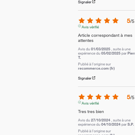
Signaler
5
/
5
Avis vérifié
Article correspondant à mes 
attentes
Avis du
01/03/2025
, suite à une
expérience du
05/02/2025
par
Pier
T.
Publié à l'origine sur
recommerce.com (fr)
Signaler
5
/
5
Avis vérifié
Tres tres bien
Avis du
27/10/2024
, suite à une
expérience du
04/10/2024
par
S.P.
Publié à l'origine sur
recommerce.com (fr)