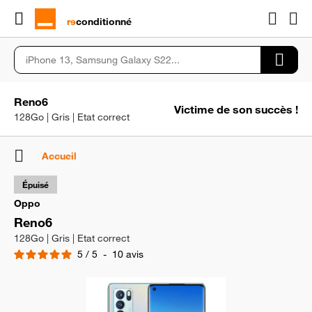
rɘ
conditionné
Reno6
Victime de son succès !
128Go | Gris | Etat correct
Accueil
Épuisé
Oppo
Reno6
128Go | Gris | Etat correct
5
/
5
-
10
avis