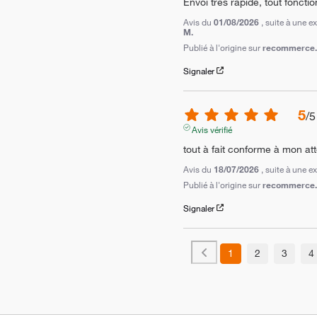
Envoi très rapide, tout foncti
Avis du
01/08/2026
, suite à une 
M.
Publié à l'origine sur
recommerce.c
Signaler
5
/
5
Avis vérifié
tout à fait conforme à mon at
Avis du
18/07/2026
, suite à une 
Publié à l'origine sur
recommerce.c
Signaler
1
2
3
4