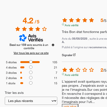
4.2
5
/
5
/
5
Avis vérifié
Très Bon état fonctionne par
Avis du
06/08/2026
, suite à une 
A.
Basé sur
159
avis soumis à un
Publié à l'origine sur
recommerce.c
contrôle
Voir tous les avis sur ce site
Signaler
5
étoiles
105
4
étoiles
21
2
/
5
3
étoiles
7
Avis vérifié
2
étoiles
11
L'appareil avait quelques rayur
1
étoile
15
pas propre. J'espérais avoir un
je ne l'imaginais.Sur ces point
Trier les avis
En revanche il correspond à ce
Il nécessite des réglages de 
l'imaginais pour l'uti
...
voir plus