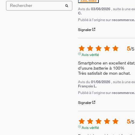
Avis du
03/08/2026
, suite à une 
C.
Publié à l'origine sur
recommerce.c
Signaler
5
/
5
Avis vérifié
Smartphone en excellent état,
d’usure.batterie à 100%

Très satisfait de mon achat.
Avis du
01/08/2026
, suite à une 
François L.
Publié à l'origine sur
recommerce.c
Signaler
5
/
5
Avis vérifié