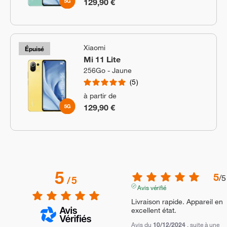
129,90 €
Xiaomi
Épuisé
Mi 11 Lite
256Go - Jaune
5
à partir de
129,90 €
5
5
/
5
/
5
Avis vérifié
Livraison rapide. Appareil en 
excellent état.
Avis du
10/12/2024
, suite à une