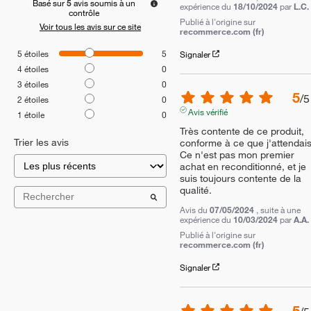
Basé sur
5
avis soumis à un
expérience du
18/10/2024
par
L.C.
contrôle
Publié à l'origine sur
Voir tous les avis sur ce site
recommerce.com (fr)
5
étoiles
5
Signaler
4
étoiles
0
3
étoiles
0
5
/
5
2
étoiles
0
Avis vérifié
1
étoile
0
Très contente de ce produit, 
Trier les avis
conforme à ce que j'attendais.
Ce n'est pas mon premier 
achat en reconditionné, et je 
suis toujours contente de la 
qualité.
Avis du
07/05/2024
, suite à une
expérience du
10/03/2024
par
A.A.
Publié à l'origine sur
recommerce.com (fr)
Signaler
5