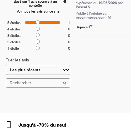
Basé sur
1
avis soumis à un
expérience du
19/05/2026
par
contrôle
Pascal S.
Voir tous les avis sur ce site
Publié à l'origine sur
recommerce.com (fr)
5
étoiles
1
Signaler
4
étoiles
0
3
étoiles
0
2
étoiles
0
1
étoile
0
Trier les avis
Jusqu'à -70% du neuf