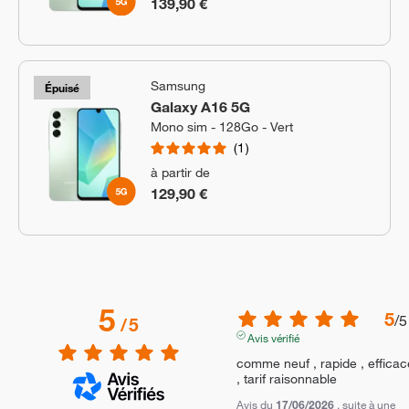
139,90 €
Samsung
Épuisé
Galaxy A16 5G
Mono sim - 128Go - Vert
1
à partir de
129,90 €
5
5
/
5
/
5
Avis vérifié
comme neuf , rapide , efficace
, tarif raisonnable
Avis du
17/06/2026
, suite à une