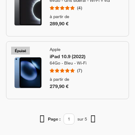
64Go - Gris sidéral - Wi-Fi + 4G
4
à partir de
289,90 €
Apple
Épuisé
iPad 10.9 (2022)
64Go - Bleu - Wi-Fi
7
à partir de
279,90 €
Page :
sur 5