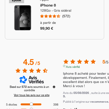
Épuisé
iPhone 8
128Go - Gris sidéral
572
à partir de
99,90 €
4.5
5
/
5
/
5
Avis vérifié
Iphone 8 acheté pour tester u
développement. Finalement, il
excellent état alors que ce n'é
Merci à vous !
Basé sur
572
avis soumis à un
contrôle
Avis du
05/08/2026
, suite à une 
Voir tous les avis sur ce site
S.
Publié à l'origine sur
recommerce.c
5
étoiles
398