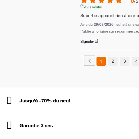
5
/
5
Avis vérifié
Superbe appareil rien à dire p
Avis du
29/03/2026
, suite à une 
Publié à l'origine sur
recommerce.c
Signaler
1
2
3
4
Jusqu'à -70% du neuf
Garantie 3 ans