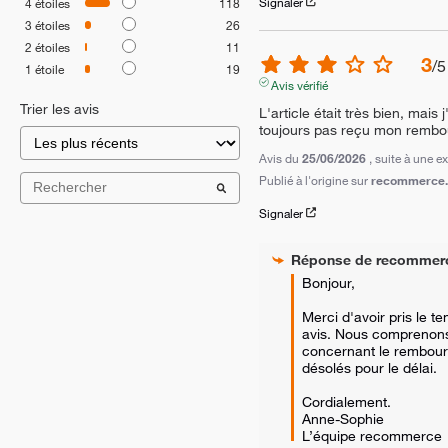
Signaler
4
étoiles
118
3
étoiles
26
2
étoiles
11
3
/
5
1
étoile
19
Avis vérifié
Trier les avis
L'article était très bien, mais j
toujours pas reçu mon remb
Avis du
25/06/2026
, suite à une 
Publié à l'origine sur
recommerce.c
Signaler
Réponse de
recommer
Bonjour,

Merci d'avoir pris le t
avis. Nous comprenons v
concernant le rembou
désolés pour le délai.

Cordialement.

Anne-Sophie

L’équipe recommerce