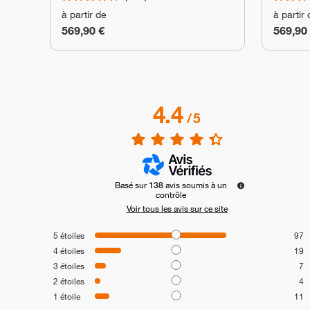
à partir de
à partir
569,90 €
569,90
4.4
/
5
Basé sur
138
avis soumis à un
contrôle
Voir tous les avis sur ce site
5
étoiles
97
4
étoiles
19
3
étoiles
7
2
étoiles
4
1
étoile
11