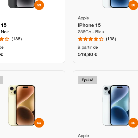
Apple
 15
iPhone 15
 Noir
256Go - Bleu
138
138
 de
à partir de
 €
519,90 €
Épuisé
Apple