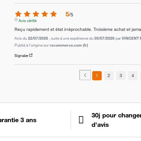
5
/
5
Avis vérifié
Reçu rapidement et état irréprochable. Troisième achat et jama
Avis du
22/07/2026
, suite à une expérience du
05/07/2026
par
VINCENT P
Publié à l'origine sur
recommerce.com (fr)
Signaler
1
2
3
4
30j pour change
rantie 3 ans
d'avis