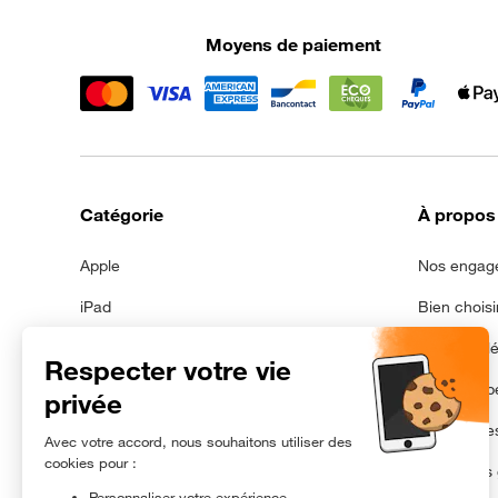
Moyens de paiement
Catégorie
À propos
Apple
Nos engag
iPad
Bien choisi
Samsung
Mentions l
Galaxy Tab
Données pe
Avec batterie neuve
Gestion de
Xiaomi
Conditions