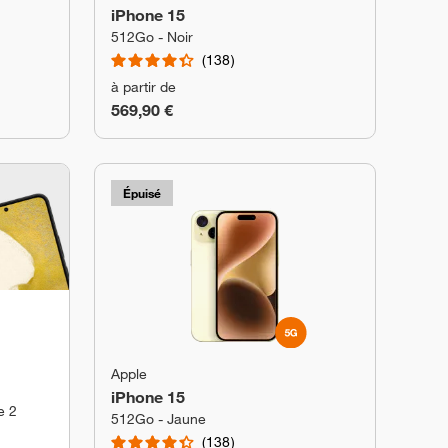
iPhone 15
512Go - Noir
138
à partir de
569,90 €
Épuisé
Apple
iPhone 15
e 2
512Go - Jaune
138