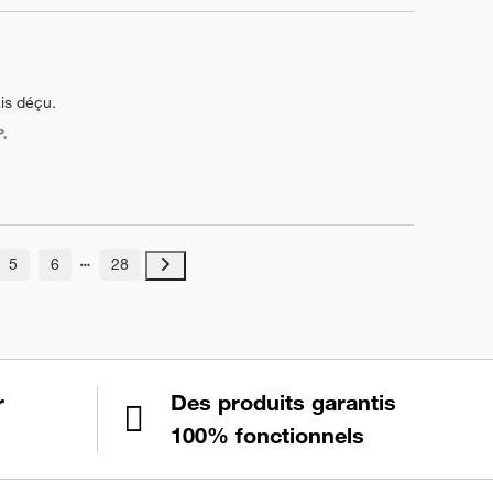
is déçu.
.
5
6
28
r
Des produits garantis
100% fonctionnels