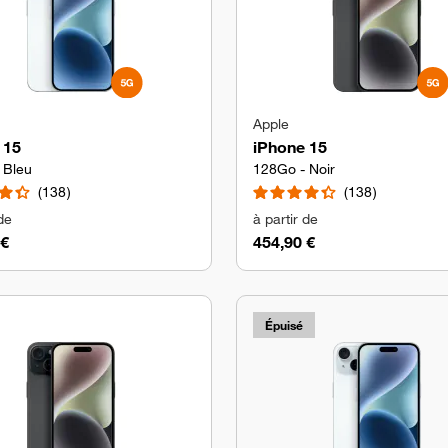
Apple
 15
iPhone 15
 Bleu
128Go - Noir
138
138
 de
à partir de
 €
454,90 €
Épuisé