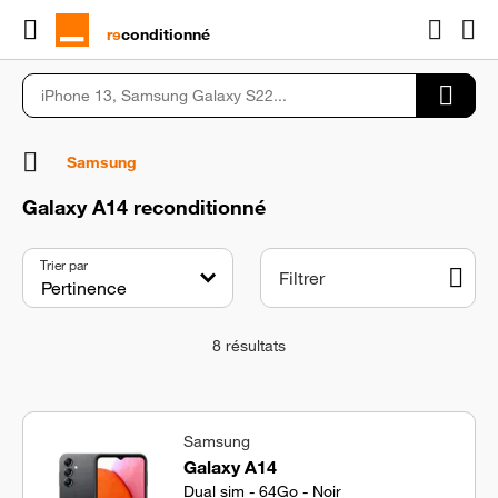
rɘ
conditionné
Samsung
Galaxy A14 reconditionné
Trier par
Filtrer
8
résultats
Samsung
Galaxy A14
Dual sim - 64Go - Noir