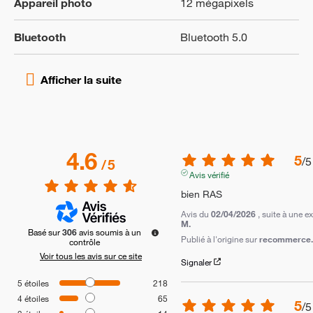
Appareil photo
12 mégapixels
Bluetooth
Bluetooth 5.0
4.6
5
/
5
/
5
Avis vérifié
bien RAS
Avis du
02/04/2026
, suite à une 
M.
Basé sur
306
avis soumis à un
Publié à l'origine sur
recommerce.c
contrôle
Voir tous les avis sur ce site
Signaler
5
étoiles
218
4
étoiles
65
5
/
5