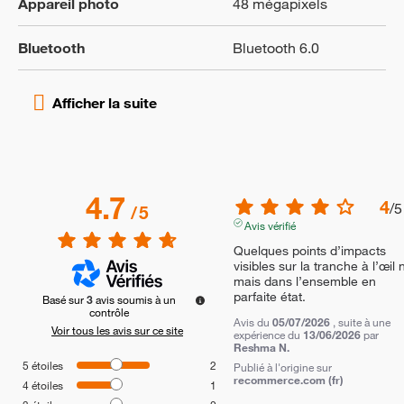
Appareil photo
48 mégapixels
Bluetooth
Bluetooth 6.0
4.7
4
/
5
/
5
Avis vérifié
Quelques points d’impacts 
visibles sur la tranche à l’œil n
mais dans l’ensemble en 
parfaite état.
Basé sur
3
avis soumis à un
contrôle
Avis du
05/07/2026
, suite à une
Voir tous les avis sur ce site
expérience du
13/06/2026
par
Reshma N.
5
étoiles
2
Publié à l'origine sur
recommerce.com (fr)
4
étoiles
1