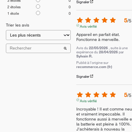
3
étoiles
0
Signaler
2
étoiles
0
1
étoile
0
5
/
5
Trier les avis
Avis vérifié
Appareil en parfait état. 
Fonctionne à merveille.
Avis du
22/05/2026
, suite à une
expérience du
28/04/2026
par
Sylvain R.
Publié à l'origine sur
recommerce.com (fr)
Signaler
5
/
5
Avis vérifié
Incroyable ! Il est comme neuf
et vraiment impeccable. Il 
fonctionne aussi à merveille et
la batterie est pleine à 100%. 
J'achèterais à nouveau la 