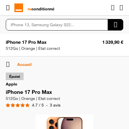
rɘ
conditionné
iPhone 17 Pro Max
1 339,90 €
512Go | Orange | Etat correct
Accueil
Épuisé
Apple
iPhone 17 Pro Max
512Go | Orange | Etat correct
4.7
/
5
-
3
avis