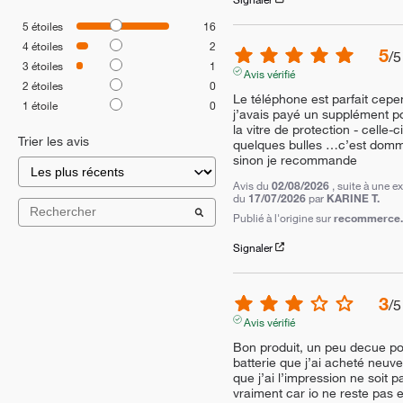
5
étoiles
16
4
étoiles
2
5
/
5
3
étoiles
1
Avis vérifié
2
étoiles
0
Le téléphone est parfait cepe
1
étoile
0
j’avais payé un supplément po
la vitre de protection - celle-c
Trier les avis
quelques bulles …c’est domm
sinon je recommande
Avis du
02/08/2026
, suite à une e
du
17/07/2026
par
KARINE T.
Publié à l'origine sur
recommerce.c
Signaler
3
/
5
Avis vérifié
Bon produit, un peu decue pou
batterie que j’ai acheté neuve
que j’ai l’impression ne soit pa
vraiment car io ne reste pas 