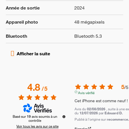
Année de sortie
2024
Appareil photo
48 mégapixels
Bluetooth
Bluetooth 5.3
4.8
5
/
5
/
5
Avis vérifié
Cet iPhone est comme neuf !
Avis du
02/08/2026
, suite à une e
du
12/07/2026
par
Edouard D.
Basé sur
19
avis soumis à un
Publié à l'origine sur
recommerce.c
contrôle
Voir tous les avis sur ce site
Signaler