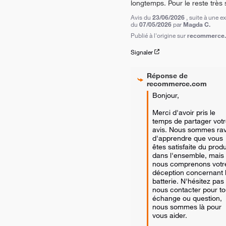
longtemps. Pour le reste très s
Avis du
23/06/2026
, suite à une e
du
07/05/2026
par
Magda C.
Publié à l'origine sur
recommerce.c
Signaler
Réponse de
recommerce.com
Bonjour, 

Merci d'avoir pris le 
temps de partager votr
avis. Nous sommes ravi
d'apprendre que vous 
êtes satisfaite du produi
dans l'ensemble, mais 
nous comprenons votre
déception concernant l
batterie. N'hésitez pas 
nous contacter pour tou
échange ou question, 
nous sommes là pour 
vous aider. 
