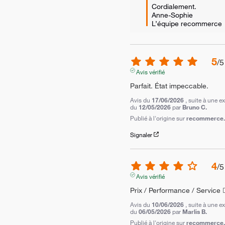
Cordialement.

Anne-Sophie

L’équipe recommerce
5
/
5
Avis vérifié
Parfait. État impeccable.
Avis du
17/06/2026
, suite à une e
du
12/05/2026
par
Bruno C.
Publié à l'origine sur
recommerce.c
Signaler
4
/
5
Avis vérifié
Prix / Performance / Service 👍
Avis du
10/06/2026
, suite à une e
du
06/05/2026
par
Marlis B.
Publié à l'origine sur
recommerce.