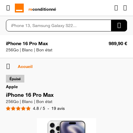
rɘ
conditionné
iPhone 16 Pro Max
989,90 €
256Go | Blanc | Bon état
Accueil
Épuisé
Apple
iPhone 16 Pro Max
256Go | Blanc | Bon état
4.8
/
5
-
19
avis