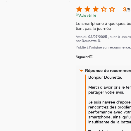
3
/
5
Avis vérifié
Le smartphone à quelques beug
tient pas la journée
Avis du
03/07/2025
, suite à une 
par
Dounette D.
Publié à l'origine sur
recommerce.c
Signaler
Réponse de
recommer
Bonjour Dounette,

Merci d'avoir pris le te
partager votre avis. 

Je suis navrée d'appre
rencontrez des problè
performance avec votr
smartphone, ainsi qu'u
insuffisante de la batteri