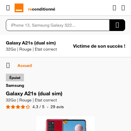
rɘ
conditionné
Galaxy A21s (dual sim)
Victime de son succès !
32Go | Rouge | Etat correct
Accueil
Épuisé
Samsung
Galaxy A21s (dual sim)
32Go | Rouge | Etat correct
4.3
/
5
-
29
avis