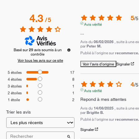
4.3
5
/
5
/
5
Avis vérifié
...
Avis du
06/02/2026
, suite à une 
par
Peter M.
Basé sur
29
avis soumis à un
Publié à l'origine sur
recommerce.
contrôle
Voir tous les avis sur ce site
Voir l’avis d’origine
Signaler
5
étoiles
17
4
étoiles
8
4
/
5
3
étoiles
1
Avis vérifié
2
étoiles
1
Repond à mes attentes
1
étoile
2
Avis du
14/08/2025
, suite à une 
Trier les avis
par
Brigitte B.
Publié à l'origine sur
recommerce.c
Signaler