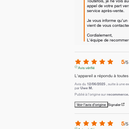
Toutefois, je ne vois a
appel de votre part vers
service après-vente.

Je vous informe qu’un c
vient de vous contacter 
Cordialement,  

L'équipe de recomme
5
/
5
Avis vérifié
L'appareil a répondu à toutes
Avis du
12/06/2025
, suite à une 
par
Uwe M.
Publié à l'origine sur
recommerce.
Voir l’avis d’origine
Signaler
5
/
5