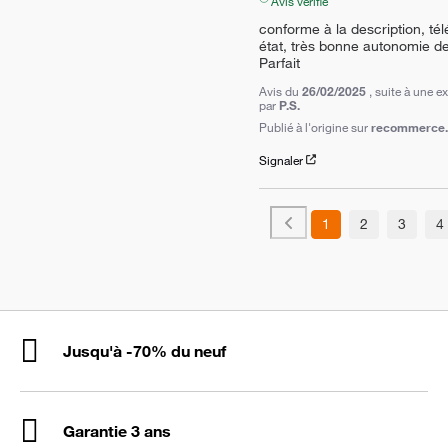
Avis vérifié
conforme à la description, tél
état, très bonne autonomie de 
Parfait
Avis du
26/02/2025
, suite à une 
par
P.S.
Publié à l'origine sur
recommerce.c
Signaler
1
2
3
4
Jusqu'à -70% du neuf
Garantie 3 ans