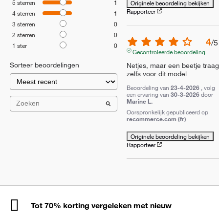
5
sterren
1
Originele beoordeling bekijken
Rapporteer
4
sterren
1
3
sterren
0
2
sterren
0
4
/
5
1
ster
0
Gecontroleerde beoordeling
Sorteer beoordelingen
Netjes, maar een beetje traag,
zelfs voor dit model
Beoordeling van
23-4-2026
, volg
een ervaring van
30-3-2026
door
Marine L.
Oorspronkelijk gepubliceerd op
recommerce.com (fr)
Originele beoordeling bekijken
Rapporteer
Tot 70% korting vergeleken met nieuw