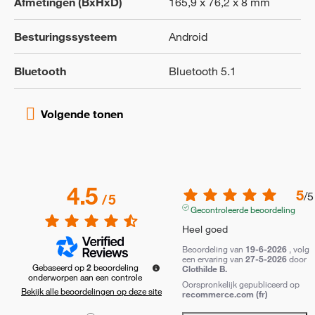
Afmetingen (BxHxD)
165,9 x 76,2 x 8 mm
Besturingssysteem
Android
Bluetooth
Bluetooth 5.1
4.5
5
/
5
/
5
Gecontroleerde beoordeling
Heel goed
Beoordeling van
19-6-2026
, volg
een ervaring van
27-5-2026
door
Gebaseerd op
2
beoordeling
Clothilde B.
onderworpen aan een controle
Oorspronkelijk gepubliceerd op
Bekijk alle beoordelingen op deze site
recommerce.com (fr)