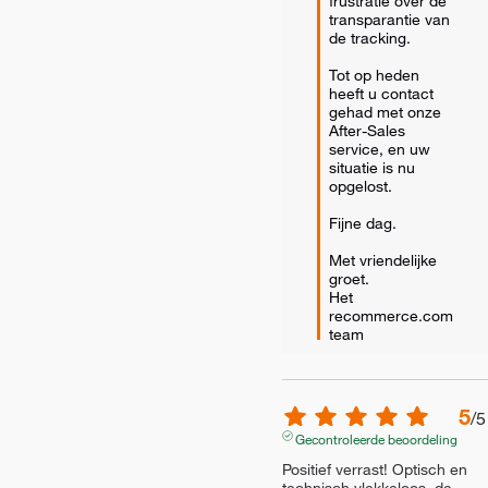
frustratie over de 
transparantie van 
de tracking. 

Tot op heden 
heeft u contact 
gehad met onze 
After-Sales 
service, en uw 
situatie is nu 
opgelost.

Fijne dag.

Met vriendelijke 
groet.

Het 
recommerce.com 
team
5
/
5
Gecontroleerde beoordeling
Positief verrast! Optisch en 
technisch vlekkeloos, de 