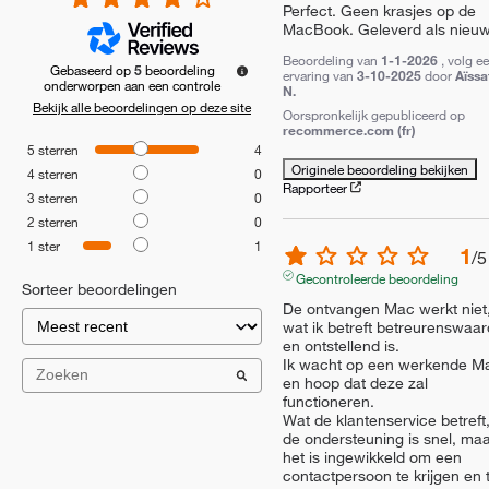
Perfect. Geen krasjes op de 
MacBook. Geleverd als nieuw
Beoordeling van
1-1-2026
, volg e
Gebaseerd op
5
beoordeling
ervaring van
3-10-2025
door
Aïssa
onderworpen aan een controle
N.
Bekijk alle beoordelingen op deze site
Oorspronkelijk gepubliceerd op
recommerce.com (fr)
5
sterren
4
Originele beoordeling bekijken
4
sterren
0
Rapporteer
3
sterren
0
2
sterren
0
1
ster
1
1
/
5
Gecontroleerde beoordeling
Sorteer beoordelingen
De ontvangen Mac werkt niet,
wat ik betreft betreurenswaard
en ontstellend is.

Ik wacht op een werkende Ma
en hoop dat deze zal 
functioneren.

Wat de klantenservice betreft,
de ondersteuning is snel, maa
het is ingewikkeld om een 
contactpersoon te krijgen en t