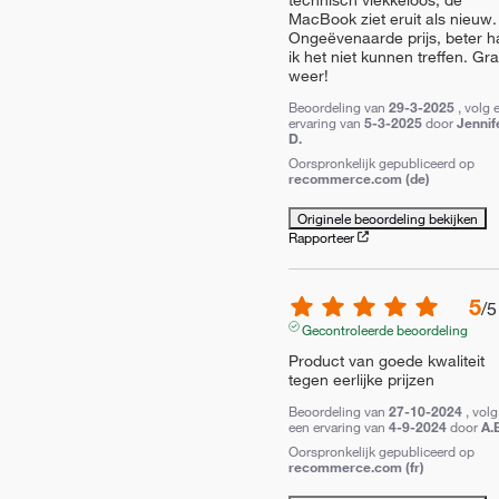
MacBook ziet eruit als nieuw. 
Ongeëvenaarde prijs, beter ha
ik het niet kunnen treffen. Gra
weer!
Beoordeling van
29-3-2025
, volg 
ervaring van
5-3-2025
door
Jennif
D.
Oorspronkelijk gepubliceerd op
recommerce.com (de)
Originele beoordeling bekijken
Rapporteer
5
/
5
Gecontroleerde beoordeling
Product van goede kwaliteit 
tegen eerlijke prijzen
Beoordeling van
27-10-2024
, volg
een ervaring van
4-9-2024
door
A.
Oorspronkelijk gepubliceerd op
recommerce.com (fr)