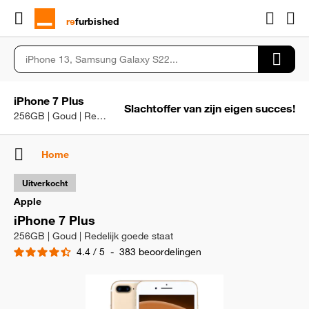
rɘ
furbished
iPhone 7 Plus
Slachtoffer van zijn eigen succes!
256GB | Goud | Redelijk goede staat
Home
Uitverkocht
Apple
iPhone 7 Plus
256GB | Goud | Redelijk goede staat
4.4
/
5
-
383
beoordelingen