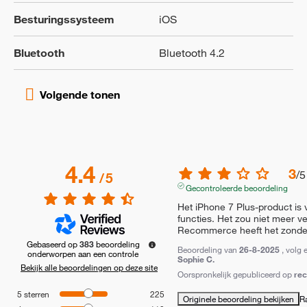
Besturingssysteem
iOS
Bluetooth
Bluetooth 4.2
4.4
3
/
5
/
5
Gecontroleerde beoordeling
Het iPhone 7 Plus-product is 
functies. Het zou niet meer v
Recommerce heeft het zonder
Gebaseerd op
383
beoordeling
Beoordeling van
26-8-2025
, volg 
onderworpen aan een controle
Sophie C.
Bekijk alle beoordelingen op deze site
Oorspronkelijk gepubliceerd op
re
5
sterren
225
Originele beoordeling bekijken
R