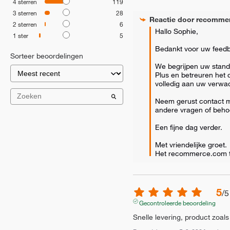
4
sterren
119
3
sterren
28
Reactie door
recomme
2
sterren
6
Hallo Sophie, 

1
ster
5
Bedankt voor uw feedba
Sorteer beoordelingen
We begrijpen uw stand
Plus en betreuren het d
volledig aan uw verwac
Neem gerust contact me
andere vragen of behoef
Een fijne dag verder.

Met vriendelijke groet.

Het recommerce.com 
5
/
5
Gecontroleerde beoordeling
Snelle levering, product zoal