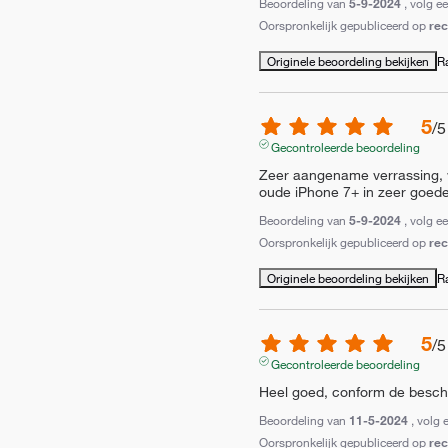
Beoordeling van
5-9-2024
, volg e
Oorspronkelijk gepubliceerd op
re
Originele beoordeling bekijken
R
5
/
5
Gecontroleerde beoordeling
Zeer aangename verrassing, w
oude iPhone 7+ in zeer goede
Beoordeling van
5-9-2024
, volg e
Oorspronkelijk gepubliceerd op
re
Originele beoordeling bekijken
R
5
/
5
Gecontroleerde beoordeling
Heel goed, conform de beschr
Beoordeling van
11-5-2024
, volg 
Oorspronkelijk gepubliceerd op
re