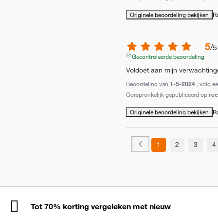
Originele beoordeling bekijken
R
5
/
5
Gecontroleerde beoordeling
Voldoet aan mijn verwachtin
Beoordeling van
1-5-2024
, volg e
Oorspronkelijk gepubliceerd op
re
Originele beoordeling bekijken
R
1
2
3
4
Tot 70% korting vergeleken met nieuw