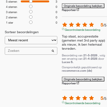
5
sterren
3
Originele beoordeling bekijken
4
sterren
0
Rapporteer
3
sterren
0
2
sterren
0
1
ster
0
5
/
5
Gecontroleerde beoordeling
Sorteer beoordelingen
Top staat, accuprestatie 
(gemeten met 3rd party app) 
als nieuw, ik ben helemaal 
tevreden.
Beoordeling van
21-5-2026
, volg
een ervaring van
21-4-2026
door
Lucas S.
Oorspronkelijk gepubliceerd op
recommerce.com (de)
Originele beoordeling bekijken
Rapporteer
5
/
5
Gecontroleerde beoordeling