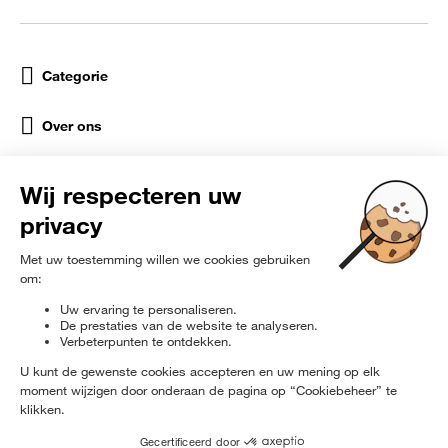
Categorie
Over ons
Help
Sociale netwerken
rɘ
furbished