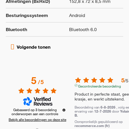
Afmetingen (BxHxD)
152,8 x 72 x 8,5 mm
Besturingssysteem
Android
Bluetooth
Bluetooth 6.0
5
5
/
5
/
5
Gecontroleerde beoordeling
Product in perfecte staat, gee
krasje, en werkt uitstekend.
Beoordeling van
6-8-2026
, volg e
Gebaseerd op
3
beoordeling
ervaring van
12-7-2026
door
Yolai
onderworpen aan een controle
B.
Bekijk alle beoordelingen op deze site
Oorspronkelijk gepubliceerd op
recommerce.com (fr)