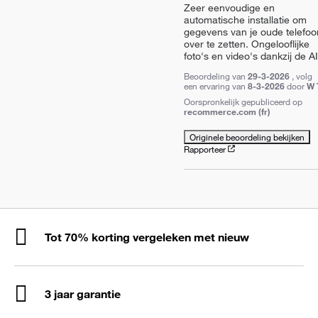
Zeer eenvoudige en 
automatische installatie om 
gegevens van je oude telefoon
over te zetten. Ongelooflijke 
foto's en video's dankzij de AI
Beoordeling van
29-3-2026
, volg
een ervaring van
8-3-2026
door
W 
Oorspronkelijk gepubliceerd op
recommerce.com (fr)
Originele beoordeling bekijken
Rapporteer
Tot 70% korting vergeleken met nieuw
3 jaar garantie