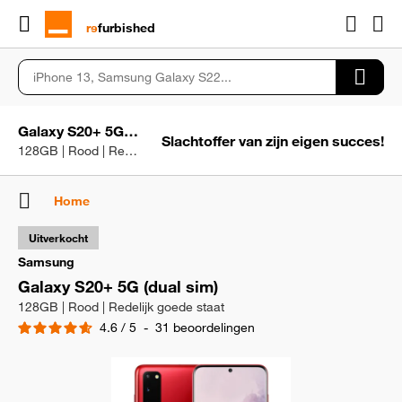
rɘ
furbished
Galaxy S20+ 5G (dual sim)
Slachtoffer van zijn eigen succes!
128GB | Rood | Redelijk goede staat
Home
Uitverkocht
Samsung
Galaxy S20+ 5G (dual sim)
128GB | Rood | Redelijk goede staat
4.6
/
5
-
31
beoordelingen