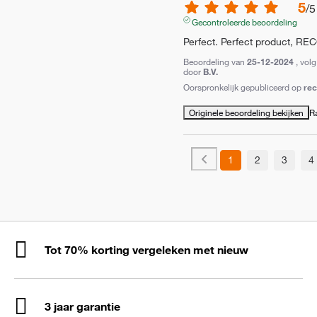
5
/
5
Gecontroleerde beoordeling
Perfect. Perfect product, RECQ
Beoordeling van
25-12-2024
, vol
door
B.V.
Oorspronkelijk gepubliceerd op
re
Originele beoordeling bekijken
R
1
2
3
4
Tot 70% korting vergeleken met nieuw
3 jaar garantie