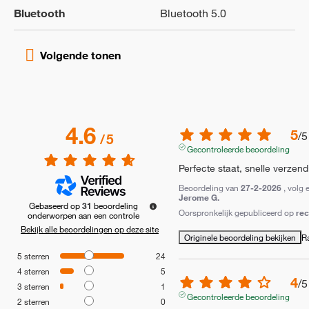
Bluetooth
Bluetooth 5.0
4.6
5
/
5
/
5
Gecontroleerde beoordeling
Perfecte staat, snelle verzend
Beoordeling van
27-2-2026
, volg 
Jerome G.
Gebaseerd op
31
beoordeling
Oorspronkelijk gepubliceerd op
re
onderworpen aan een controle
Bekijk alle beoordelingen op deze site
Originele beoordeling bekijken
R
5
sterren
24
4
sterren
5
4
/
5
3
sterren
1
Gecontroleerde beoordeling
2
sterren
0