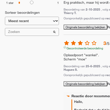
Erg praktisch, maar hij wordt
1
ster
1
Beoordeling van
2-10-2025
, volg 
Sorteer beoordelingen
Thierry T.
Oorspronkelijk gepubliceerd op
re
Originele beoordeling bekijken
R
3
/
5
Gecontroleerde beoordeling
Oplaadpoort "wankel".

Scherm "moe"
Beoordeling van
25-6-2025
, volg 
Hugues S.
Oorspronkelijk gepubliceerd op
re
Originele beoordeling bekijken
R
Reactie door
recomme
Hallo,

Bedankt dat u de tijd 