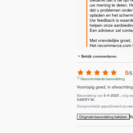
uw mening te delen. Het
dat u problemen onder
opladen en het scherm 
Uw feedback is waardev
helpen onze aanbieding
Een adviseur zal conta
Met vriendelijke groet,

Het recommerce.com 
Bekijk commentaren
5
/
5
Gecontroleerde beoordeling
Voorlopig goed, in afwachting
Beoordeling van
5-4-2025
, volg e
HARRY M.
Oorspronkelijk gepubliceerd op
re
Originele beoordeling bekijken
R