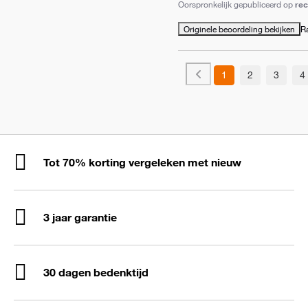
Oorspronkelijk gepubliceerd op
re
Originele beoordeling bekijken
R
1
2
3
4
Tot 70% korting vergeleken met nieuw
3 jaar garantie
30 dagen bedenktijd