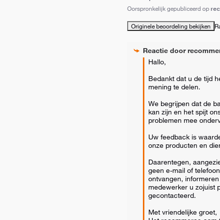
Oorspronkelijk gepubliceerd op
re
Originele beoordeling bekijken
R
Reactie door
recomme
Hallo,

Bedankt dat u de tijd 
mening te delen.

We begrijpen dat de bat
kan zijn en het spijt ons
problemen mee ondervi
Uw feedback is waardev
onze producten en dien
Daarentegen, aangezie
geen e-mail of telefoont
ontvangen, informeren 
medewerker u zojuist pe
gecontacteerd.

Met vriendelijke groet,
