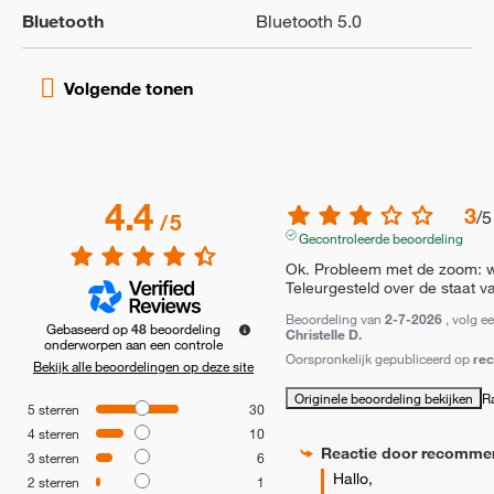
Bluetooth
Bluetooth 5.0
4.4
3
/
5
/
5
Gecontroleerde beoordeling
Ok. Probleem met de zoom: w
Teleurgesteld over de staat v
Beoordeling van
2-7-2026
, volg e
Gebaseerd op
48
beoordeling
Christelle D.
onderworpen aan een controle
Oorspronkelijk gepubliceerd op
re
Bekijk alle beoordelingen op deze site
Originele beoordeling bekijken
R
5
sterren
30
4
sterren
10
Reactie door
recomme
3
sterren
6
Hallo, 

2
sterren
1