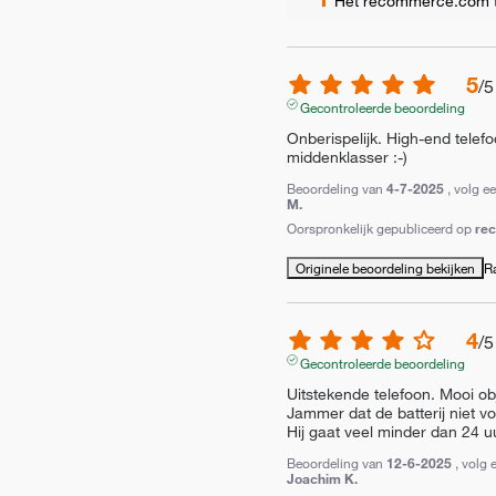
Het recommerce.com 
5
/
5
Gecontroleerde beoordeling
Onberispelijk. High-end telefo
middenklasser :-) 
Beoordeling van
4-7-2025
, volg e
M.
Oorspronkelijk gepubliceerd op
re
Originele beoordeling bekijken
R
4
/
5
Gecontroleerde beoordeling
Uitstekende telefoon. Mooi obj
Jammer dat de batterij niet vol
Hij gaat veel minder dan 24 
Beoordeling van
12-6-2025
, volg 
Joachim K.