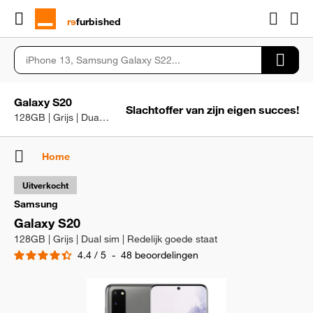
rɘ
furbished
Galaxy S20
Slachtoffer van zijn eigen succes!
128GB | Grijs | Dual sim | Redelijk goede staat
Home
Uitverkocht
Samsung
Galaxy S20
128GB | Grijs | Dual sim | Redelijk goede staat
4.4
/
5
-
48
beoordelingen