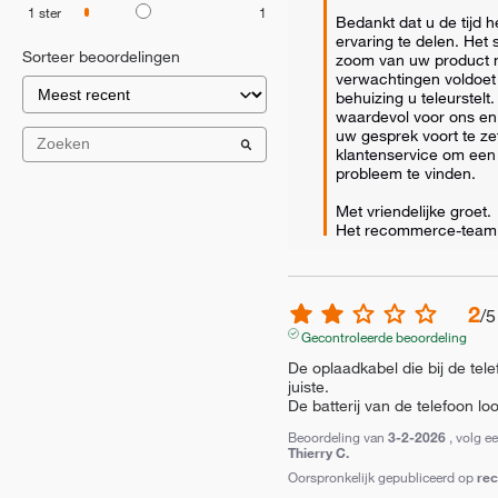
1
ster
1
Bedankt dat u de tijd 
ervaring te delen. Het s
Sorteer beoordelingen
zoom van uw product n
verwachtingen voldoet 
behuizing u teleurstelt
waardevol voor ons en
uw gesprek voort te ze
klantenservice om een o
probleem te vinden. 

Met vriendelijke groet.

Het recommerce-team
2
/
5
Gecontroleerde beoordeling
De oplaadkabel die bij de tele
juiste.

De batterij van de telefoon lo
Beoordeling van
3-2-2026
, volg e
Thierry C.
Oorspronkelijk gepubliceerd op
re