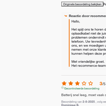
Originele beoordeling bekijken
R
Reactie door
recomme
Hallo, 

Het spijt ons te horen 
oplaadkabel niet de jui
problemen ondervindt m
telefoon. Uw tevredenhe
ons, en we moedigen u 
nemen met onze klante
kunnen helpen deze pr
Met vriendelijke groet.

Het recommerce-team
3
/
5
Gecontroleerde beoordeling
Batterij snel leeg, moet vaak
Beoordeling van
2-8-2025
, volg e
Dominique B.