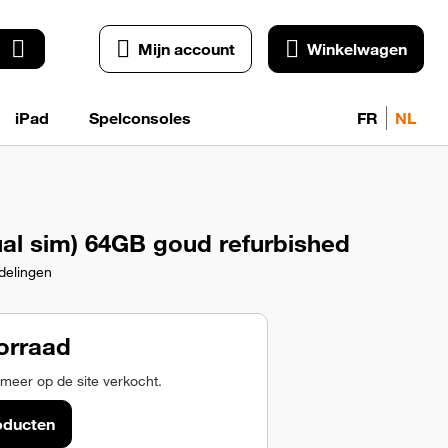
Mijn account
Winkelwagen
iPad
Spelconsoles
FR
NL
ual sim) 64GB goud refurbished
delingen
orraad
 meer op de site verkocht.
oducten