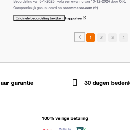
Beoordeling van
5-1-2025
, volg een ervaring van
13-12-2024
door
O.K.
Oorspronkelijk gepubliceerd op
recommerce.com (fr)
Originele beoordeling bekijken
Rapporteer
1
2
3
4
jaar garantie
30 dagen bedenk
100% veilige betaling