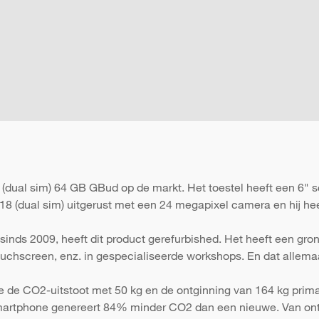
dual sim) 64 GB GBud op de markt. Het toestel heeft een 6" sc
8 (dual sim) uitgerust met een 24 megapixel camera en hij heef
sinds 2009, heeft dit product gerefurbished. Het heeft een gr
 touchscreen, enz. in gespecialiseerde workshops. En dat allema
e de CO2-uitstoot met 50 kg en de ontginning van 164 kg primai
martphone genereert 84% minder CO2 dan een nieuwe. Van ont