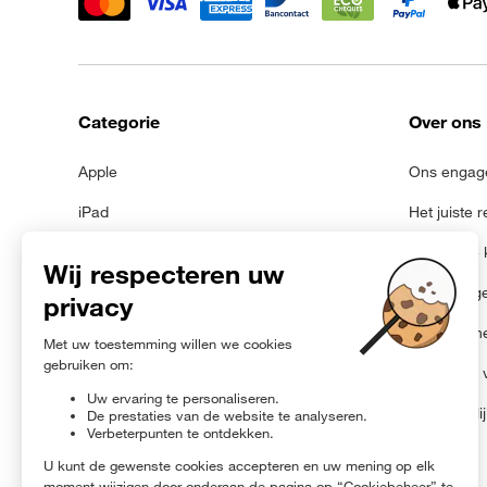
Categorie
Over ons
Apple
Ons engag
iPad
Het juiste 
Samsung
Juridische
Galaxy Tab
Persoonsg
Met nieuwe batterij
Cookiebeh
Xiaomi
Algemene 
Google
Toegankeli
OnePlus