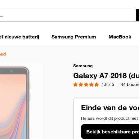
t nieuwe batterij
Samsung Premium
MacBook
hed
Samsung
Galaxy A7 2018 (d
4.8
/
5
-
44
beoor
Einde van de vo
Helaas wordt dit product niet
Bekijk beschikbare pr