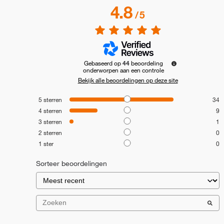
4.8
/
5
Gebaseerd op
44
beoordeling
onderworpen aan een controle
Bekijk alle beoordelingen op deze site
5
sterren
34
4
sterren
9
3
sterren
1
2
sterren
0
1
ster
0
Sorteer beoordelingen