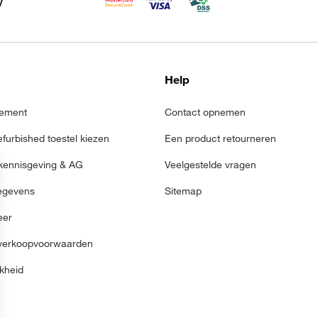
Help
ement
Contact opnemen
refurbished toestel kiezen
Een product retourneren
 kennisgeving & AG
Veelgestelde vragen
egevens
Sitemap
eer
verkoopvoorwaarden
jkheid