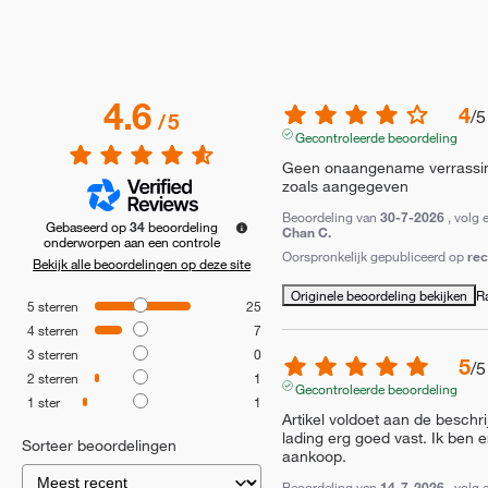
4.6
4
/
5
/
5
Gecontroleerde beoordeling
Geen onaangename verrassinge
zoals aangegeven
Beoordeling van
30-7-2026
, volg 
Gebaseerd op
34
beoordeling
Chan C.
onderworpen aan een controle
Oorspronkelijk gepubliceerd op
re
Bekijk alle beoordelingen op deze site
Originele beoordeling bekijken
R
5
sterren
25
4
sterren
7
3
sterren
0
5
/
5
2
sterren
1
Gecontroleerde beoordeling
1
ster
1
Artikel voldoet aan de beschrij
lading erg goed vast. Ik ben e
Sorteer beoordelingen
aankoop.
Beoordeling van
14-7-2026
, volg 