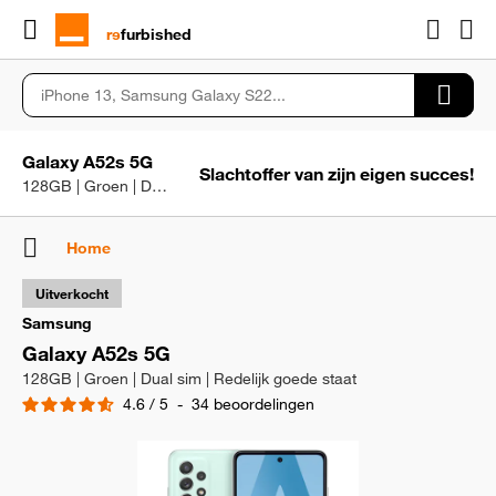
rɘ
furbished
Galaxy A52s 5G
Slachtoffer van zijn eigen succes!
128GB | Groen | Dual sim | Redelijk goede staat
Home
Uitverkocht
Samsung
Galaxy A52s 5G
128GB | Groen | Dual sim | Redelijk goede staat
4.6
/
5
-
34
beoordelingen