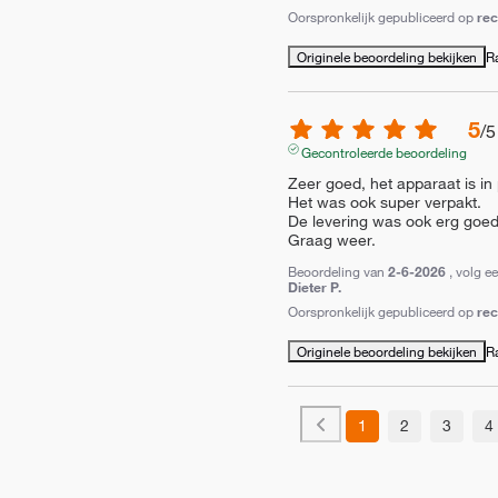
Oorspronkelijk gepubliceerd op
re
Originele beoordeling bekijken
R
5
/
5
Gecontroleerde beoordeling
Zeer goed, het apparaat is in 
Het was ook super verpakt.

De levering was ook erg goed.
Graag weer.
Beoordeling van
2-6-2026
, volg e
Dieter P.
Oorspronkelijk gepubliceerd op
re
Originele beoordeling bekijken
R
1
2
3
4