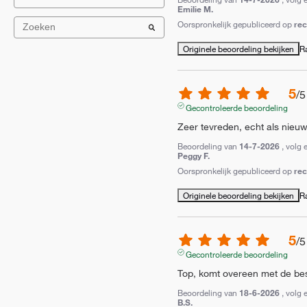
Emilie M.
Oorspronkelijk gepubliceerd op
re
Originele beoordeling bekijken
R
5
/
5
Gecontroleerde beoordeling
Zeer tevreden, echt als nieu
Beoordeling van
14-7-2026
, volg 
Peggy F.
Oorspronkelijk gepubliceerd op
re
Originele beoordeling bekijken
R
5
/
5
Gecontroleerde beoordeling
Top, komt overeen met de bes
Beoordeling van
18-6-2026
, volg 
B.S.