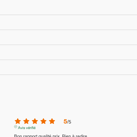
5
/
5
Avis vérifié
Bon rapport qualité prix. Rien à redire.