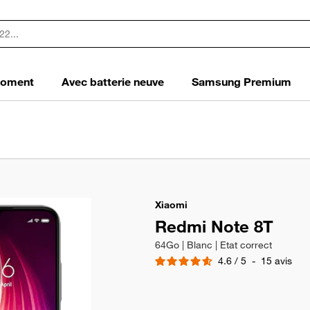
 moment
Avec batterie neuve
Samsung Premium
Xiaomi
Redmi Note 8T
64Go | Blanc | Etat correct
4.6
/
5
-
15
avis