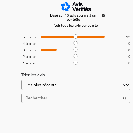
Basé sur
15
avis soumis à un
contrôle
Voir tous les avis sur ce site
5
étoiles
12
4
étoiles
0
3
étoiles
3
2
étoiles
0
1
étoile
0
Trier les avis