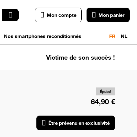
Mon compte
Mon panier
Nos smartphones reconditionnés
FR
NL
Victime de son succès !
pr
exc
Épuisé
64,90 €
Être prévenu en exclusivité