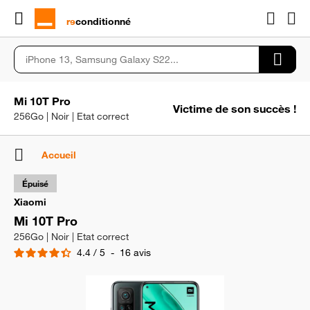
rɘ
conditionné
Mi 10T Pro
Victime de son succès !
256Go | Noir | Etat correct
Accueil
Épuisé
Xiaomi
Mi 10T Pro
256Go | Noir | Etat correct
4.4
/
5
-
16
avis