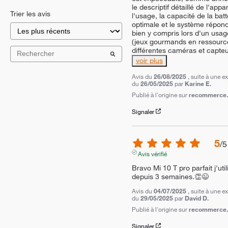
le descriptif détaillé de l'appare
Trier les avis
l'usage, la capacité de la batte
optimale et le système répond 
bien y compris lors d'un usage 
(jeux gourmands en ressource
différentes caméras et capte
voir plus
Avis du
26/08/2025
, suite à une e
du
26/05/2025
par
Karine E.
Publié à l'origine sur
recommerce.c
Signaler
5
/
5
Avis vérifié
Bravo Mi 10 T pro parfait j'utili
depuis 3 semaines.👏😉
Avis du
04/07/2025
, suite à une e
du
29/05/2025
par
David D.
Publié à l'origine sur
recommerce.c
Signaler