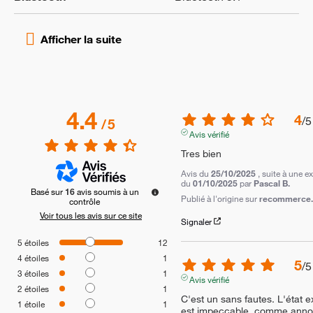
4.4
4
/
5
/
5
Avis vérifié
Tres bien
Avis du
25/10/2025
, suite à une e
du
01/10/2025
par
Pascal B.
Basé sur
16
avis soumis à un
Publié à l'origine sur
recommerce.c
contrôle
Voir tous les avis sur ce site
Signaler
5
étoiles
12
4
étoiles
1
5
/
5
3
étoiles
1
Avis vérifié
2
étoiles
1
C'est un sans fautes. L'état ex
1
étoile
1
est impeccable, comme anno