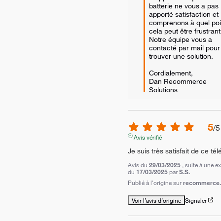
batterie ne vous a pas 
apporté satisfaction et 
comprenons à quel poin
cela peut être frustrant.
Notre équipe vous a 
contacté par mail pour 
trouver une solution.

Cordialement,  

Dan Recommerce 
Solutions
5
/
5
Avis vérifié
Je suis très satisfait de ce té
Avis du
29/03/2025
, suite à une e
du
17/03/2025
par
S.S.
Publié à l'origine sur
recommerce.
Voir l’avis d’origine
Signaler