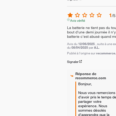
1
/
5
Avis vérifié
La batterie ne tient pas du tout
bout d'une demi journée il n'y
batterie c'est abusé quand 
Avis du
12/06/2025
, suite à une e
du
08/04/2025
par
A.L.
Publié à l'origine sur
recommerce.c
Signaler
Réponse de
recommerce.com
Bonjour,

Nous vous remercions 
d’avoir pris le temps de
partager votre 
expérience. Nous 
sommes désolés 
d'apprendre que la 