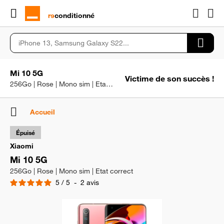
rɘ
conditionné
Mi 10 5G
Victime de son succès !
256Go | Rose | Mono sim | Etat correct
Accueil
Épuisé
Xiaomi
Mi 10 5G
256Go | Rose | Mono sim | Etat correct
5
/
5
-
2
avis